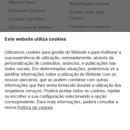
Máscara Facial
Maquilhagem natural
Esfoliante Corporal
Protetor solar para
Cabelo
Cuidado Das Mãos
Cosméticos coreanos
Óleo Corporal Mulher
Que formato de rosto
Bronzer
tenho?
Creme de Dia
Perfumes árabes
Sérum de Rosto
Novidades
Body mist & Spray
Melhores Perfumes
corporal
Femininos
Produtos para Cabelo
TOP 10: Perfumes
Homem
Masculinos
Espuma de Limpeza
Pestanas Postiças
Facial
Creme Rosto Homem
Dermocosmética
Creme de Barbear &
Limpeza de Rosto
Depilatórios
Óleos para Cabelo e
Rímel colorido
Séruns