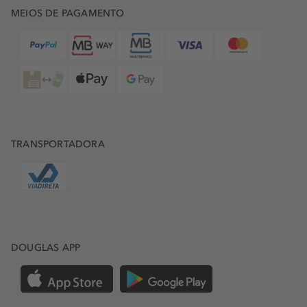
qualidade. Entre os mais diversos aromas e combinações,
MEIOS DE PAGAMENTO
poderá descobrir e deixar-se enfeitiçar por ingredientes
como o limão italiano, o jasmim indiano, o figo branco
mediterrânico ou a rosa-centifolia marroquina.
COMPRE PRODUTOS VERSACE ONLINE NA DOUGLAS
É difícil ficar indiferente à
Versace e aos seus perfumes
,
cuja alquimia incendeia os sentidos num misto de
ingredientes que fazem sobressair o melhor de cada um.
Escolher Versace é entrar no mundo de uma das grandes
TRANSPORTADORA
marcas italianas, com todas as regalias que os seus
produtos têm para oferecer ao corpo e à alma. Pode
encontrar uma vasta seleção de fragrâncias
Versace
online
e descobrir as diferentes opções de
perfumes
Versace femininos
e de
perfumes Versace para homem
no
site Douglas.
DOUGLAS APP