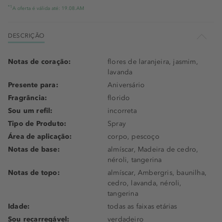
*1
A oferta é válida até: 19.08.AM
DESCRIÇÃO
Notas de coração:
flores de laranjeira, jasmim,
lavanda
Presente para:
Aniversário
Fragrância:
florido
Sou um refil:
incorreta
Tipo de Produto:
Spray
Área de aplicação:
corpo, pescoço
Notas de base:
almíscar, Madeira de cedro,
néroli, tangerina
Notas de topo:
almíscar, Ambergris, baunilha,
cedro, lavanda, néroli,
tangerina
Idade:
todas as faixas etárias
Sou recarregável:
verdadeiro