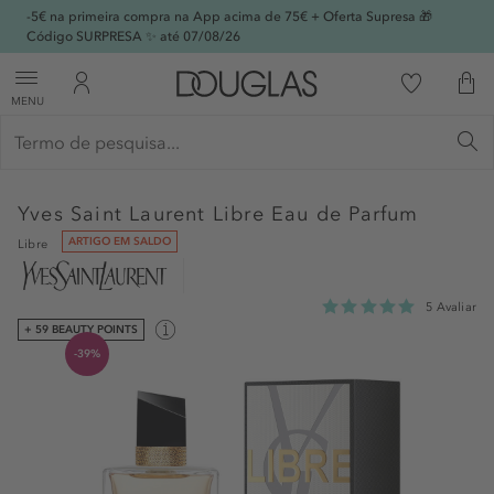
-5€ na primeira compra na App acima de 75€ + Oferta Supresa 🎁
Código SURPRESA ✨ até 07/08/26
MENU
Yves Saint Laurent
Libre Eau de Parfum
ARTIGO EM SALDO
Libre
5 Avaliar
+ 59 BEAUTY POINTS
-39%