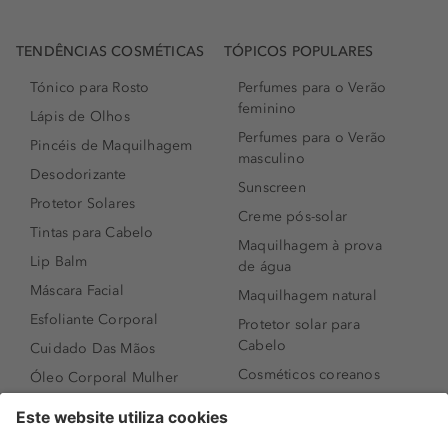
TENDÊNCIAS COSMÉTICAS
TÓPICOS POPULARES
Tónico para Rosto
Perfumes para o Verão
feminino
Lápis de Olhos
Perfumes para o Verão
Pincéis de Maquilhagem
masculino
Desodorizante
Sunscreen
Protetor Solares
Creme pós-solar
Tintas para Cabelo
Maquilhagem à prova
Lip Balm
de água
Máscara Facial
Maquilhagem natural
Esfoliante Corporal
Protetor solar para
Cabelo
Cuidado Das Mãos
Cosméticos coreanos
Óleo Corporal Mulher
Que formato de rosto
Bronzer
tenho?
Creme de Dia