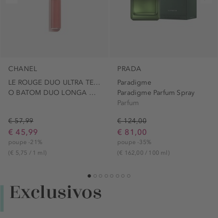
CHANEL
PRADA
LE ROUGE DUO ULTRA TENUE
Paradigme
O BATOM DUO LONGA DURAÇÃO
Paradigme Parfum Spray
Parfum
€ 57,99
€ 124,00
€ 45,99
€ 81,00
poupe -21%
poupe -35%
(€ 5,75 / 1 ml)
(€ 162,00 / 100 ml)
1
2
3
4
5
6
7
8