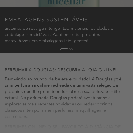
EMBALAGENS SUSTENTÁVEIS
Sistemas de recarga inteligentes, materiais reciclados e
embalagens recicláveis: Aqui encontra produtos
maravilhosos em embalagens inteligentes!
1
2
3
PERFUMARIA DOUGLAS: DESCUBRA A LOJA ONLINE!
Bem-vindo ao mundo de beleza e cuidado! A Douglas.pt é
uma
perfumaria online
recheada de uma vasta seleção de
produtos que lhe permitem descobrir a sua beleza e estilo
natural. Na
perfumaria Douglas
poderá aventurar-se a
explorar as mais recentes novidades ou redescobrir os
clássicos intemporais em
perfumes
,
maquilhagem
e
cosméticos
.
PERFUMES ONLINE: O SEU FAVORITO À DISTÂNCIA DE