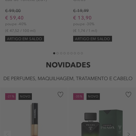
€ 99,00
€ 19,99
€ 59,40
€ 13,90
poupe -40%
poupe -30%
(€ 47,52 / 100 ml)
(€ 1,74 / 1 ml)
ARTIGO EM SALDO
ARTIGO EM SALDO
1
2
3
4
5
6
7
8
9
NOVIDADES
DE PERFUMES, MAQUILHAGEM, TRATAMENTO E CABELO
-21%
NOVO
-35%
NOVO