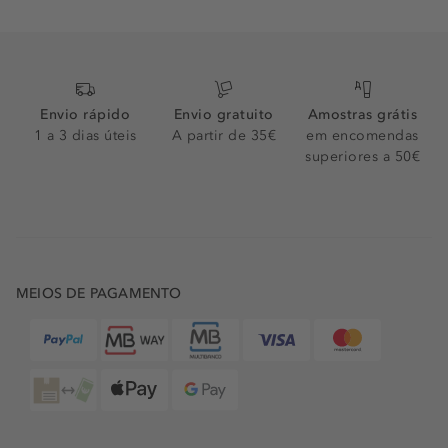
rugas com
cremes antienvelhecimento
e atenue a pele casca
de laranja com
creme anticelulite
.
PERFUMES E COSMÉTICOS PARA HOMENS NA
PERFUMARIA DOUGLAS
Envio rápido
Envio gratuito
Amostras grátis
A rotina de cuidado masculino não deve limitar-se a limpar e
1 a 3 dias úteis
A partir de 35€
em encomendas
hidratar o rosto. Vá mais além e descubra os nossos
produtos
superiores a 50€
para barba
, para minimizar a irritação e sentir a sua pele macia.
Sentimo-nos totalmente confiantes em recomendar também a
nossa seleção de
perfumes para homem
, para que se sinta
confiante e cheiroso com
Hugo Boss Bottled
,
Rabanne 1
Million
e
Dior Sauvage
.
DOUGLAS ONLINE: FÁCIL, RÁPIDO E MAIS PRÓXIMO DE SI
MEIOS DE PAGAMENTO
Descubra online os seus favoritos de beleza e aproveite os
filtros e categorias para navegar de forma relaxada. Toda a
nossa oferta de produtos foi cuidadosamente selecionada -
por verdadeiros especialistas em beleza e cuidados -
garantindo que irá sempre sentir-se confiante com a sua
compra. Prometemos entregas rápidas e gratuitas em compras
superiores a 35€.