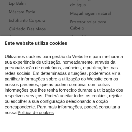
Lip Balm
de água
Máscara Facial
Maquilhagem natural
Esfoliante Corporal
Protetor solar para
Cabelo
Cuidado Das Mãos
Cosméticos coreanos
Óleo Corporal Mulher
Que formato de rosto
Bronzer
tenho?
Creme de Dia
Perfumes árabes
Sérum de Rosto
Novidades
Body mist & Spray
Melhores Perfumes
corporal
Femininos
Produtos para Cabelo
TOP 10: Perfumes
Homem
Masculinos
Espuma de Limpeza
Pestanas Postiças
Facial
Creme Rosto Homem
Dermocosmética
Creme de Barbear &
Limpeza de Rosto
Depilatórios