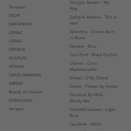
Giorgio Armani - My
Shiseido
Way
DIOR
Zadig & Voltaire - This is
Her!
SMASHBOX
Valentino - Donna Born
LIERAC
in Roma
LIERAC
Versace - Eros
DRYBAR
Tom Ford - Black Orchid
OLAPLEX
Chanel - Coco
AFNAN
Mademoiselle
SWISS ARABIAN
Diesel - D By Diesel
ARMAF
Kenzo - Flower by Kenzo
Beauty of Joseon
Florence By Mills -
NANOLASH
Wildly Me
Versace
Dolce&Gabbana - Light
Blue
Lancôme - Idôle