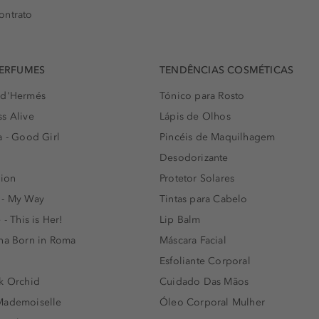
ontrato
PERFUMES
TENDÊNCIAS COSMÉTICAS
 d'Hermés
Tónico para Rosto
s Alive
Lápis de Olhos
a - Good Girl
Pincéis de Maquilhagem
Desodorizante
lion
Protetor Solares
 - My Way
Tintas para Cabelo
 - This is Her!
Lip Balm
nna Born in Roma
Máscara Facial
Esfoliante Corporal
k Orchid
Cuidado Das Mãos
Mademoiselle
Óleo Corporal Mulher