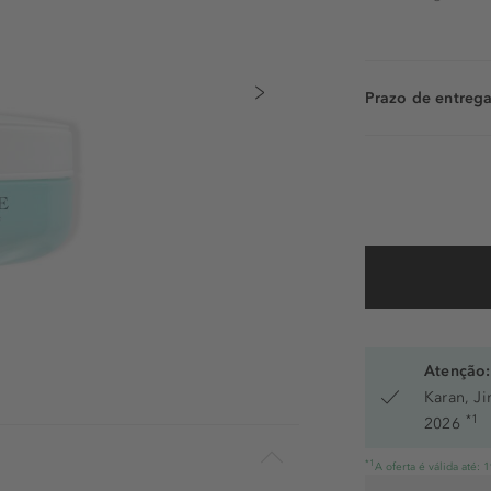
Prazo de entrega:
Atenção:
Karan, J
*1
2026
*1
A oferta é válida até: