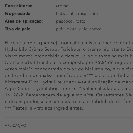
Consistência:
creme
Propriedade:
hidratante, inspirador
Área de aplicação:
pescoço, rosto
Tipo de pele:
pele mista, pele normal
Hidrate a pele, quer seja normal ou mista, concedendo-lh
Hydra Life Crème Sorbet Fraîcheur, o creme hidratante Dio
Visivelmente preenchida e flexível, a pele torna-se mais b
Crème Sorbet Fraîcheur é composto por 95%* de ingredie
vezes mais** concentrada em ácido hialurónico, a sua fó
de levedura de malva, para favorecer*** o ciclo de hidrat
hidratante Dior Hydra Life adequa-se à aplicação de manhã
Aqua Sérum Hydratation Intense. * Valor calculado com 
16128-2. Percentagem de água incluída. Os restantes 5%
o desempenho, a sensorialidade e a estabilidade da fórmu
*** Testes in vitro aos ingredientes.
APLICAÇÃO