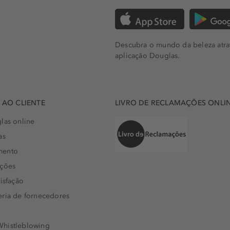
Descubra o mundo da beleza atra
aplicação Douglas.
AO CLIENTE
LIVRO DE RECLAMAÇÕES ONLI
las online
as
mento
uções
isfação
eria de fornecedores
histleblowing