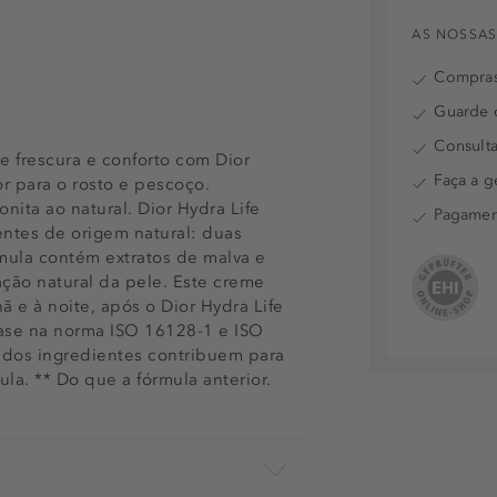
AS NOSSAS
Compras
Guarde o
Consulta
e frescura e conforto com Dior
Faça a g
r para o rosto e pescoço.
onita ao natural. Dior Hydra Life
Pagamen
ntes de origem natural: duas
rmula contém extratos de malva e
ação natural da pele. Este creme
 e à noite, após o Dior Hydra Life
base na norma ISO 16128-1 e ISO
 dos ingredientes contribuem para
la. ** Do que a fórmula anterior.