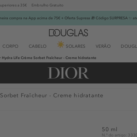
superiores a 35€
Embrulho Gratuito
imeira compra na App acima de 75€ + Oferta Supresa 🎁 Código SURPRESA ✨ at
CORPO
CABELO
SOLARES
VERÃO
DOUGL
r Hydra Life Crème Sorbet Fraîcheur - Creme hidratante
Sorbet Fraîcheur - Creme hidratante
50 ml
N.° do artigo: 33