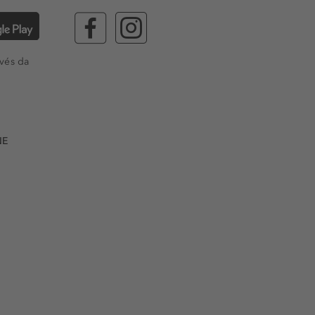
vés da
NE