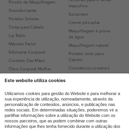
Pincéis de Maquilhagem
masculino
Desodorizante
Sunscreen
Protetor Solares
Creme pós-solar
Tintas para Cabelo
Maquilhagem à prova
Lip Balm
de água
Máscara Facial
Maquilhagem natural
Esfoliante Corporal
Protetor solar para
Cabelo
Cuidado Das Mãos
Cosméticos coreanos
Óleo Corporal Mulher
Que formato de rosto
Bronzer
tenho?
Creme de Dia
Perfumes árabes
Sérum de Rosto
Novidades
Body mist & Spray
Melhores Perfumes
corporal
Femininos
Produtos para Cabelo
TOP 10: Perfumes
Homem
Masculinos