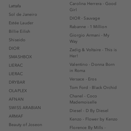
Carolina Herrera - Good
Lattafa
Girl
Sol de Janeiro
DIOR - Sauvage
Estée Lauder
Rabanne - 1 Million
Billie Eilish
Giorgio Armani - My
Shiseido
Way
DIOR
Zadig & Voltaire - This is
Her!
SMASHBOX
Valentino - Donna Born
LIERAC
in Roma
LIERAC
Versace - Eros
DRYBAR
Tom Ford - Black Orchid
OLAPLEX
Chanel - Coco
AFNAN
Mademoiselle
SWISS ARABIAN
Diesel - D By Diesel
ARMAF
Kenzo - Flower by Kenzo
Beauty of Joseon
Florence By Mills -