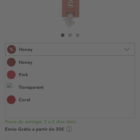
Florence By Mills Tinted Lip Balm
Tinted Lip Balm
Tinted Lip Balm
%
Honey
Honey
Pink
4 g
Transparent
€ 16,99
€ 8,40
N.° do artigo: 079196
€ 2,10 / 1 g
Coral
POUPE -51%
Prazo de entrega: 1 a 3 dias úteis
Envio Grátis a partir de 35€