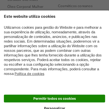
Cosméticos coreanos
Óleo Corporal Mulher
Que formato de rosto
Bronzer
tenho?
Creme de Dia
Perfumes árabes
Sérum de Rosto
Novidades
Body mist & Spray
Melhores Perfumes
corporal
Femininos
Produtos para Cabelo
TOP 10: Perfumes
Homem
Masculinos
Espuma de Limpeza
Pestanas Postiças
Facial
Creme Rosto Homem
Dermocosmética
Creme de Barbear &
Limpeza de Rosto
Depilatórios
Óleos para Cabelo e
Rímel colorido
Séruns
Embalagens Sustentáveis
Luxo Mais Sustentável