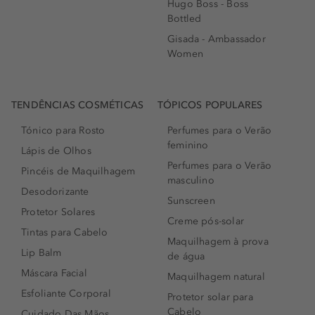
Hugo Boss - Boss
Bottled
Gisada - Ambassador
Women
TENDÊNCIAS COSMÉTICAS
TÓPICOS POPULARES
Tónico para Rosto
Perfumes para o Verão
feminino
Lápis de Olhos
Perfumes para o Verão
Pincéis de Maquilhagem
masculino
Desodorizante
Sunscreen
Protetor Solares
Creme pós-solar
Tintas para Cabelo
Maquilhagem à prova
Lip Balm
de água
Máscara Facial
Maquilhagem natural
Esfoliante Corporal
Protetor solar para
Cabelo
Cuidado Das Mãos