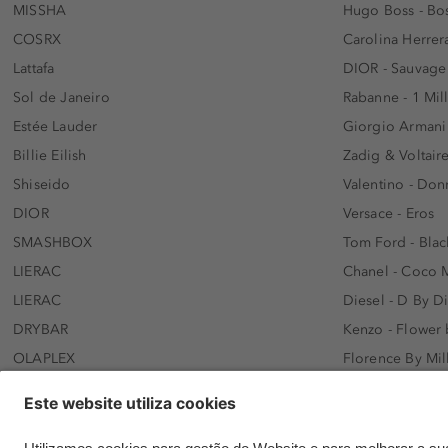
MISSHA
Hugo Boss - Bos
COSRX
Carolina Herrer
Lattafa
DIOR - Sauvage
Sol de Janeiro
Rabanne - 1 Mil
Estée Lauder
Giorgio Armani
Billie Eilish
Zadig & Voltaire
Shiseido
Valentino - Do
DIOR
Versace - Eros
SMASHBOX
Tom Ford - Blac
LIERAC
Chanel - Coco 
LIERAC
Diesel - D By D
DRYBAR
Kenzo - Flower
OLAPLEX
Florence By Mil
AFNAN
Dolce&Gabbana 
SWISS ARABIAN
Lancôme - Idôl
ARMAF
Davidoff - Coo