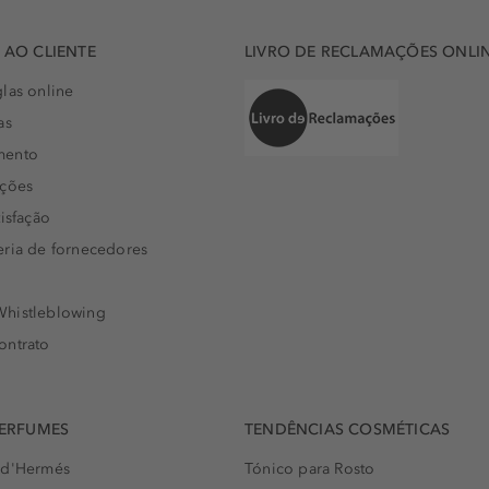
AO CLIENTE
LIVRO DE RECLAMAÇÕES ONLI
las online
as
mento
uções
isfação
eria de fornecedores
histleblowing
ontrato
PERFUMES
TENDÊNCIAS COSMÉTICAS
 d'Hermés
Tónico para Rosto