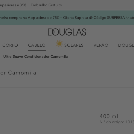
superiores a 35€
Embrulho Gratuito
imeira compra na App acima de 75€ + Oferta Supresa 🎁 Código SURPRESA ✨ at
CORPO
CABELO
SOLARES
VERÃO
DOUGL
Ultra Suave Condicionador Camomila
dor Camomila
400 ml
N.° do artigo: 10