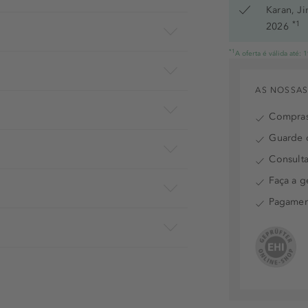
Karan, J
*1
2026
*1
A oferta é válida até:
AS NOSSAS
Compras
Guarde o
Consulta
Faça a g
Pagamen