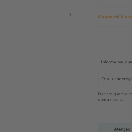
Disponível brev
Informe-me quan
Declaro que tive 
com a mesma.
Atenção: