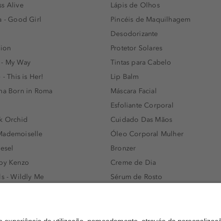
s Alive
Lápis de Olhos
a - Good Girl
Pincéis de Maquilhagem
Desodorizante
lion
Protetor Solares
 - My Way
Tintas para Cabelo
 - This is Her!
Lip Balm
nna Born in Roma
Máscara Facial
Esfoliante Corporal
k Orchid
Cuidado Das Mãos
Mademoiselle
Óleo Corporal Mulher
iesel
Bronzer
 by Kenzo
Creme de Dia
ls - Wildly Me
Sérum de Rosto
- Light Blue
Body mist & Spray corporal
e
Produtos para Cabelo Homem
l Water Men
Espuma de Limpeza Facial