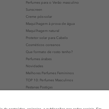
Perfumes para o Verão masculino
Sunscreen
Creme pós-solar
Maquilhagem à prova de água
Maquilhagem natural
Protetor solar para Cabelo
Cosméticos coreanos
Que formato de rosto tenho?
Perfumes árabes
Novidades
Melhores Perfumes Femininos
TOP 10: Perfumes Masculinos
Pestanas Postiças
Creme Rosto Homem
Creme de Barbear & Depilatórios
Rímel colorido