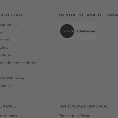
AO CLIENTE
LIVRO DE RECLAMAÇÕES ONLI
las online
as
mento
uções
isfação
eria de fornecedores
histleblowing
ontrato
PERFUMES
TENDÊNCIAS COSMÉTICAS
 d'Hermés
Tónico para Rosto