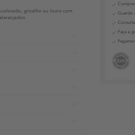
Compras
scolorado, grisalho ou louro com
Guarde o
alaranjados.
Consulta
Faça a g
Pagamen