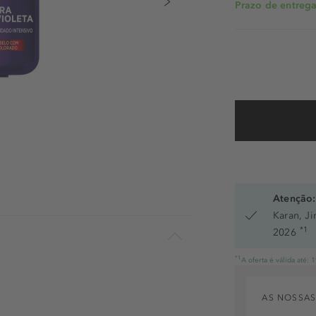
Prazo de entrega:
Atenção:
Karan, J
*1
2026
*1
A oferta é válida até:
AS NOSSAS