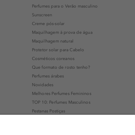
Perfumes para o Verão masculino
Sunscreen
Creme pós-solar
Maquilhagem à prova de água
Maquilhagem natural
Protetor solar para Cabelo
Cosméticos coreanos
Que formato de rosto tenho?
Perfumes árabes
Novidades
Melhores Perfumes Femininos
TOP 10: Perfumes Masculinos
Pestanas Postiças
Creme Rosto Homem
Creme de Barbear & Depilatórios