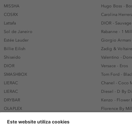
MISSHA
Hugo Boss - Bos
COSRX
Carolina Herrer
Lattafa
DIOR - Sauvage
Sol de Janeiro
Rabanne - 1 Mil
Estée Lauder
Giorgio Armani
Billie Eilish
Zadig & Voltaire
Shiseido
Valentino - Do
DIOR
Versace - Eros
SMASHBOX
Tom Ford - Blac
LIERAC
Chanel - Coco 
LIERAC
Diesel - D By D
DRYBAR
Kenzo - Flower
OLAPLEX
Florence By Mil
AFNAN
Dolce&Gabbana 
SWISS ARABIAN
Lancôme - Idôl