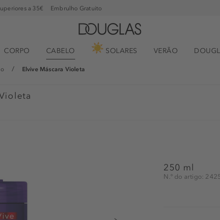
superiores a 35€
Embrulho Gratuito
CORPO
CABELO
SOLARES
VERÃO
DOUGL
lo
Elvive Máscara Violeta
Violeta
250 ml
N.° do artigo: 24