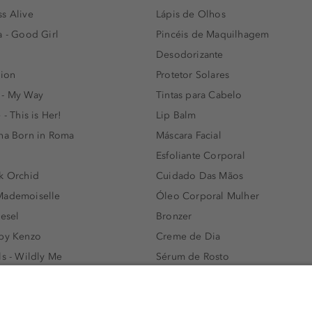
s Alive
Lápis de Olhos
a - Good Girl
Pincéis de Maquilhagem
Desodorizante
lion
Protetor Solares
 - My Way
Tintas para Cabelo
 - This is Her!
Lip Balm
nna Born in Roma
Máscara Facial
Esfoliante Corporal
k Orchid
Cuidado Das Mãos
Mademoiselle
Óleo Corporal Mulher
iesel
Bronzer
 by Kenzo
Creme de Dia
ls - Wildly Me
Sérum de Rosto
- Light Blue
Body mist & Spray corporal
e
Produtos para Cabelo Homem