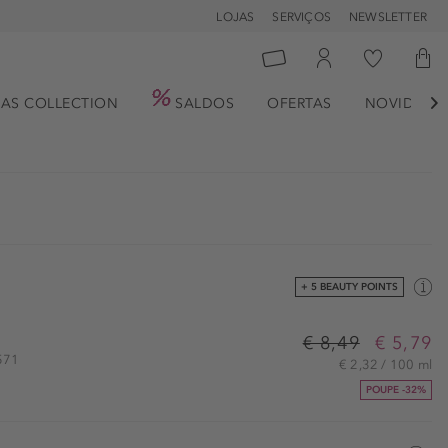
LOJAS
SERVIÇOS
NEWSLETTER
AS COLLECTION
SALDOS
OFERTAS
NOVIDADE

+ 5 BEAUTY POINTS
€ 8,49
€ 5,79
2571
€ 2,32 / 100 ml
POUPE -32%