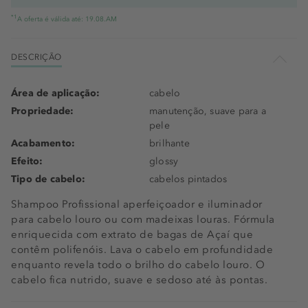
*1
A oferta é válida até: 19.08.AM
DESCRIÇÃO
Área de aplicação:
cabelo
Propriedade:
manutenção, suave para a
pele
Acabamento:
brilhante
Efeito:
glossy
Tipo de cabelo:
cabelos pintados
Shampoo Profissional aperfeiçoador e iluminador
para cabelo louro ou com madeixas louras. Fórmula
enriquecida com extrato de bagas de Açaí que
contêm polifenóis. Lava o cabelo em profundidade
enquanto revela todo o brilho do cabelo louro. O
cabelo fica nutrido, suave e sedoso até às pontas.