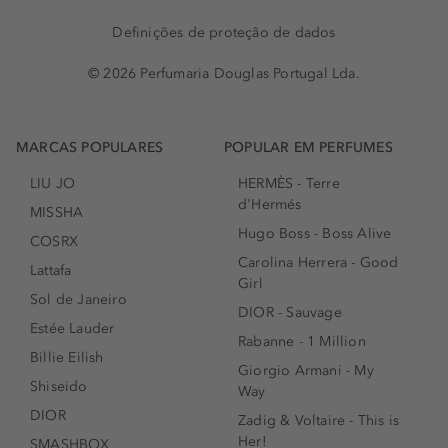
Definições de proteção de dados
© 2026 Perfumaria Douglas Portugal Lda.
MARCAS POPULARES
POPULAR EM PERFUMES
LIU JO
HERMÈS - Terre
d'Hermés
MISSHA
Hugo Boss - Boss Alive
COSRX
Carolina Herrera - Good
Lattafa
Girl
Sol de Janeiro
DIOR - Sauvage
Estée Lauder
Rabanne - 1 Million
Billie Eilish
Giorgio Armani - My
Shiseido
Way
DIOR
Zadig & Voltaire - This is
Her!
SMASHBOX