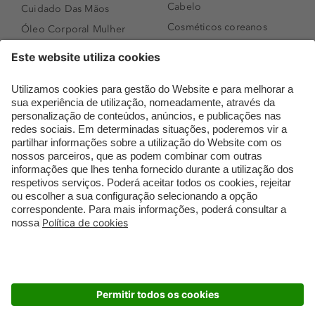
Cabelo
Cuidado Das Mãos
Cosméticos coreanos
Óleo Corporal Mulher
Que formato de rosto
Bronzer
tenho?
Creme de Dia
Perfumes árabes
Sérum de Rosto
Novidades
Body mist & Spray
Melhores Perfumes
corporal
Femininos
Produtos para Cabelo
TOP 10: Perfumes
Homem
Masculinos
Espuma de Limpeza
Pestanas Postiças
Facial
Creme Rosto Homem
Dermocosmética
Creme de Barbear &
Limpeza de Rosto
Depilatórios
Óleos para Cabelo e
Rímel colorido
Séruns
Embalagens Sustentáveis
Luxo Mais Sustentável