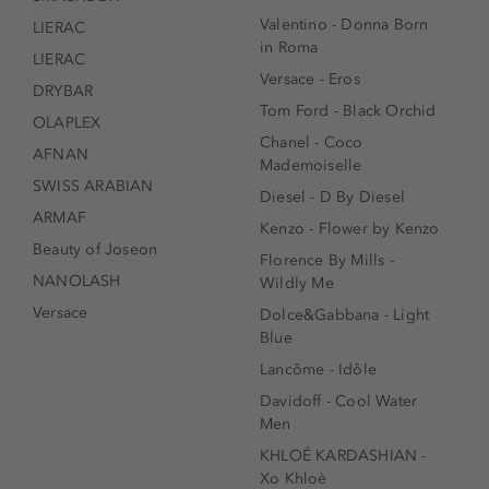
Valentino - Donna Born
LIERAC
in Roma
LIERAC
Versace - Eros
DRYBAR
Tom Ford - Black Orchid
OLAPLEX
Chanel - Coco
AFNAN
Mademoiselle
SWISS ARABIAN
Diesel - D By Diesel
ARMAF
Kenzo - Flower by Kenzo
Beauty of Joseon
Florence By Mills -
NANOLASH
Wildly Me
Versace
Dolce&Gabbana - Light
Blue
Lancôme - Idôle
Davidoff - Cool Water
Men
KHLOÉ KARDASHIAN -
Xo Khloè