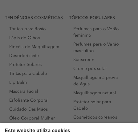
TENDÊNCIAS COSMÉTICAS
TÓPICOS POPULARES
Tónico para Rosto
Perfumes para o Verão
feminino
Lápis de Olhos
Perfumes para o Verão
Pincéis de Maquilhagem
masculino
Desodorizante
Sunscreen
Protetor Solares
Creme pós-solar
Tintas para Cabelo
Maquilhagem à prova
Lip Balm
de água
Máscara Facial
Maquilhagem natural
Esfoliante Corporal
Protetor solar para
Cabelo
Cuidado Das Mãos
Cosméticos coreanos
Óleo Corporal Mulher
Que formato de rosto
Bronzer
tenho?
Creme de Dia