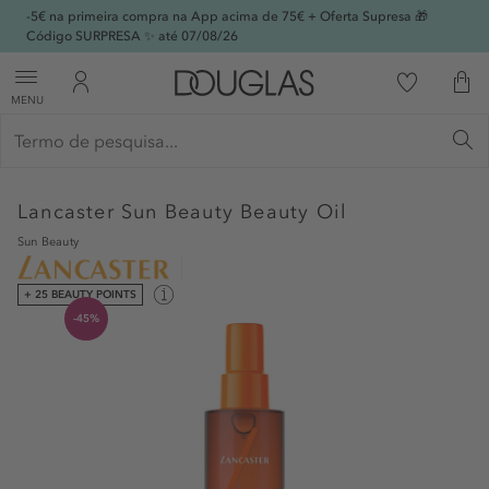
-5€ na primeira compra na App acima de 75€ + Oferta Supresa 🎁
Código SURPRESA ✨ até 07/08/26
MENU
Lancaster
Sun Beauty Beauty Oil
Sun Beauty
+ 25 BEAUTY POINTS
-45%