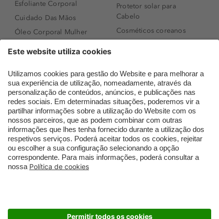
Esfoliante Corporal
Protetor solar para
Cabelo
Cuidado Das Mãos
Cosméticos coreanos
Óleo Corporal Mulher
Que formato de rosto
Bronzer
tenho?
Creme de Dia
Perfumes árabes
Sérum de Rosto
Novidades
Body mist & Spray
Melhores Perfumes
corporal
Femininos
Produtos para Cabelo
TOP 10: Perfumes
Homem
Masculinos
Espuma de Limpeza
Pestanas Postiças
Facial
Creme Rosto Homem
Dermocosmética
Creme de Barbear &
Limpeza de Rosto
Depilatórios
Óleos para Cabelo e
Rímel colorido
Séruns
Embalagens Sustentáveis