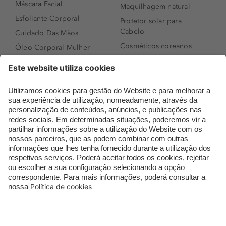
Máscara Facial
Maquilhagem natural
Esfoliante Corporal
Protetor solar para
Cabelo
Cuidado Das Mãos
Cosméticos coreanos
Óleo Corporal Mulher
Que formato de rosto
Bronzer
tenho?
Creme de Dia
Perfumes árabes
Sérum de Rosto
Novidades
Body mist & Spray
Melhores Perfumes
corporal
Femininos
Produtos para Cabelo
TOP 10: Perfumes
Homem
Masculinos
Espuma de Limpeza
Pestanas Postiças
Facial
Creme Rosto Homem
Dermocosmética
Creme de Barbear &
Limpeza de Rosto
Depilatórios
Óleos para Cabelo e
Rímel colorido
Séruns