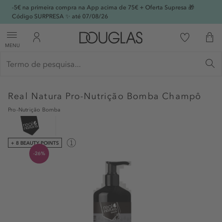
-5€ na primeira compra na App acima de 75€ + Oferta Supresa 🎁
Código SURPRESA ✨ até 07/08/26
MENU
Real Natura
Pro-Nutrição Bomba Champô
Pro-Nutrição Bomba
+ 8 BEAUTY POINTS
-26%