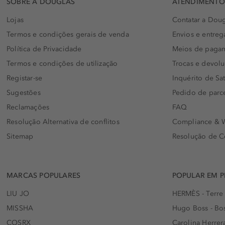
SOBRE A DOUGLAS
ATENDIMENTO 
Lojas
Contatar a Doug
Termos e condições gerais de venda
Envios e entreg
Política de Privacidade
Meios de paga
Termos e condições de utilização
Trocas e devol
Registar-se
Inquérito de Sat
Sugestões
Pedido de parc
Reclamações
FAQ
Resolução Alternativa de conflitos
Compliance & W
Sitemap
Resolução de C
MARCAS POPULARES
POPULAR EM 
LIU JO
HERMÈS - Terre
MISSHA
Hugo Boss - Bos
COSRX
Carolina Herrer