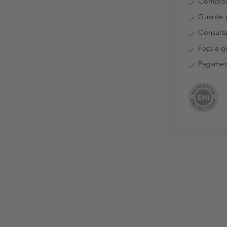
Compras
Guarde o
Consulta
Faça a g
Pagamen