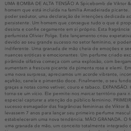
UMA BOMBA DE ALTA TENSÃO A Spicebomb de Viktor & Ro
homem que está incluída na família Amadeirada picante.
poder sedutor, uma declaração de intenções dedicada ao
persistente. Um homem que consegue tudo o que é prop
desista e confie cegamente em si próprio. Esta fragrância
perfumista Olivier Polge. Este lançamento criou expetativ
devido ao seu grande sucesso no setor feminino, e pod
indiferente. Uma granada de mão cheia de emoções e sen
nuances eróticas e emocionantes. Um perfume criado excl
pirâmide olfativa começa com uma explosão, com bergamota
aumentam a frescura picante da pimenta rosa e elemi. Em 
uma nova surpresa, apreciamos um acorde vibrante, inc
açafrão, canela e pimentão doce. Finalmente, o seu fundo 
graças a notas como vetiver, couro e tabaco. EXPANSÃO. O
torna-se um vício. Ele permite-nos marcar território para
especial capturar a atenção do público feminino. PRI
sucesso esmagador das fragrâncias femininas de Viktor & 
levassem 7 anos para lançar seu primeiro perfume mascu
estabeleceram uma nova tendência. MÃO GRANADA. O fr
uma granada de mão, um conceito totalmente integrado c