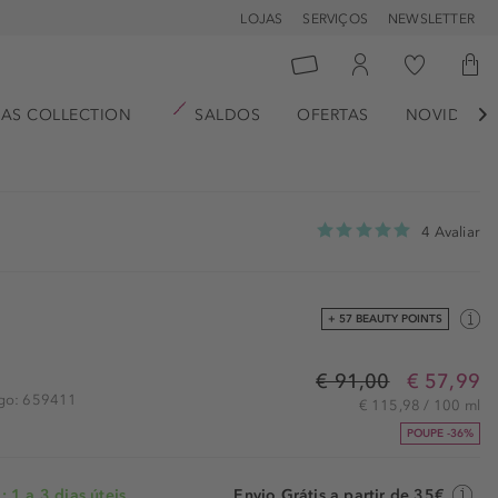
LOJAS
SERVIÇOS
NEWSLETTER
AS COLLECTION
SALDOS
OFERTAS
NOVIDADE

4 Avaliar
+ 57 BEAUTY POINTS
€ 91,00
€ 57,99
igo: 659411
€ 115,98 / 100 ml
POUPE -36%
 1 a 3 dias úteis
Envio Grátis a partir de 35€