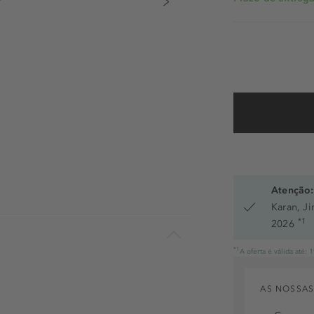
Atenção:
Karan, J
*1
2026
*1
A oferta é válida até:
AS NOSSAS