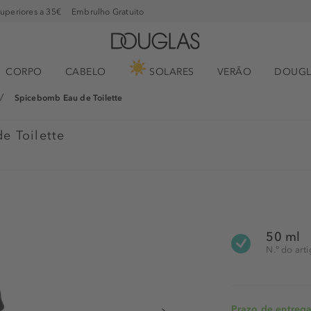
superiores a 35€
Embrulho Gratuito
CORPO
CABELO
SOLARES
VERÃO
DOUGL
Spicebomb Eau de Toilette
e Toilette
50 ml
N.° do art
Prazo de entrega: