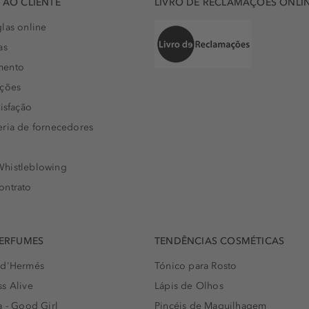
AO CLIENTE
LIVRO DE RECLAMAÇÕES ONLI
las online
as
mento
uções
isfação
eria de fornecedores
histleblowing
ontrato
PERFUMES
TENDÊNCIAS COSMÉTICAS
 d'Hermés
Tónico para Rosto
s Alive
Lápis de Olhos
a - Good Girl
Pincéis de Maquilhagem