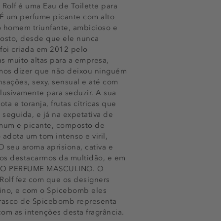
lf é uma Eau de Toilette para
 É um perfume picante com alto
 homem triunfante, ambicioso e
osto, desde que ele nunca
 foi criada em 2012 pelo
as muito altas para a empresa,
emos dizer que não deixou ninguém
sações, sexy, sensual e até com
usivamente para seduzir. A sua
 e toranja, frutas cítricas que
seguida, e já na expetativa de
omum e picante, composto de
adota um tom intenso e viril,
 seu aroma aprisiona, cativa e
 nos destacarmos da multidão, e em
MEIRO PERFUME MASCULINO. O
Rolf fez com que os designers
lino, e com o Spicebomb eles
asco de Spicebomb representa
om as intenções desta fragrância.