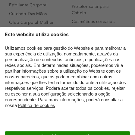
Esfoliante Corporal
Protetor solar para
Cabelo
Cuidado Das Mãos
Cosméticos coreanos
Óleo Corporal Mulher
Que formato de rosto
Bronzer
tenho?
Creme de Dia
Perfumes árabes
Sérum de Rosto
Novidades
Body mist & Spray
Melhores Perfumes
corporal
Femininos
Produtos para Cabelo
TOP 10: Perfumes
Homem
Masculinos
Espuma de Limpeza
Pestanas Postiças
Facial
Creme Rosto Homem
Dermocosmética
Creme de Barbear &
Limpeza de Rosto
Depilatórios
Óleos para Cabelo e
Rímel colorido
Séruns
Embalagens Sustentáveis