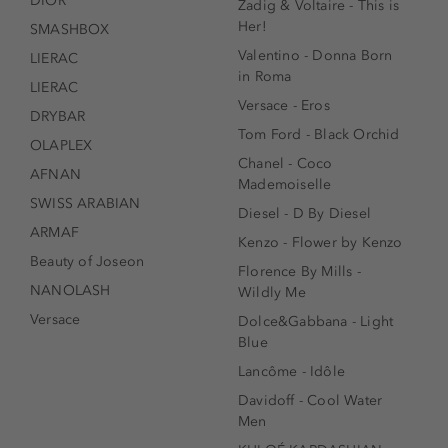
DIOR
Zadig & Voltaire - This is
Her!
SMASHBOX
Valentino - Donna Born
LIERAC
in Roma
LIERAC
Versace - Eros
DRYBAR
Tom Ford - Black Orchid
OLAPLEX
Chanel - Coco
AFNAN
Mademoiselle
SWISS ARABIAN
Diesel - D By Diesel
ARMAF
Kenzo - Flower by Kenzo
Beauty of Joseon
Florence By Mills -
NANOLASH
Wildly Me
Versace
Dolce&Gabbana - Light
Blue
Lancôme - Idôle
Davidoff - Cool Water
Men