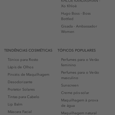
KHLOÉ KARDASHIAN -
Xo Khloè
Hugo Boss - Boss
Bottled
Gisada - Ambassador
Women
TENDÊNCIAS COSMÉTICAS
TÓPICOS POPULARES
Tónico para Rosto
Perfumes para o Verão
feminino
Lápis de Olhos
Perfumes para o Verão
Pincéis de Maquilhagem
masculino
Desodorizante
Sunscreen
Protetor Solares
Creme pós-solar
Tintas para Cabelo
Maquilhagem à prova
Lip Balm
de água
Máscara Facial
Maquilhagem natural