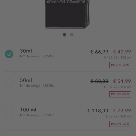
Zadig & Voltaire This Is Him! Eau de Parfum
This Is Him! Eau de Parfum
30ml
€ 66,99
€ 40,99
N.° do artigo: 932455
€ 136,63 / 100 ml
POUPE -39%
50ml
€ 88,00
€ 54,99
N.° do artigo: 932456
€ 109,98 / 100 ml
POUPE -38%
100 ml
€ 118,00
€ 73,99
N.° do artigo: 932457
€ 73,99 / 100 ml
POUPE -37%