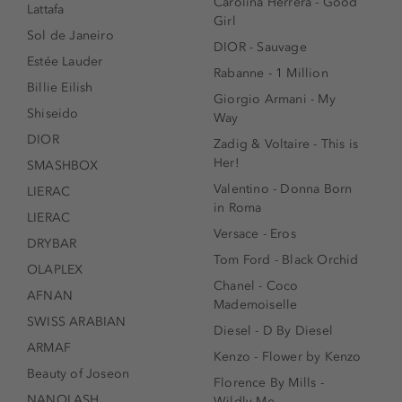
Carolina Herrera - Good
Lattafa
Girl
Sol de Janeiro
DIOR - Sauvage
Estée Lauder
Rabanne - 1 Million
Billie Eilish
Giorgio Armani - My
Shiseido
Way
DIOR
Zadig & Voltaire - This is
Her!
SMASHBOX
Valentino - Donna Born
LIERAC
in Roma
LIERAC
Versace - Eros
DRYBAR
Tom Ford - Black Orchid
OLAPLEX
Chanel - Coco
AFNAN
Mademoiselle
SWISS ARABIAN
Diesel - D By Diesel
ARMAF
Kenzo - Flower by Kenzo
Beauty of Joseon
Florence By Mills -
NANOLASH
Wildly Me