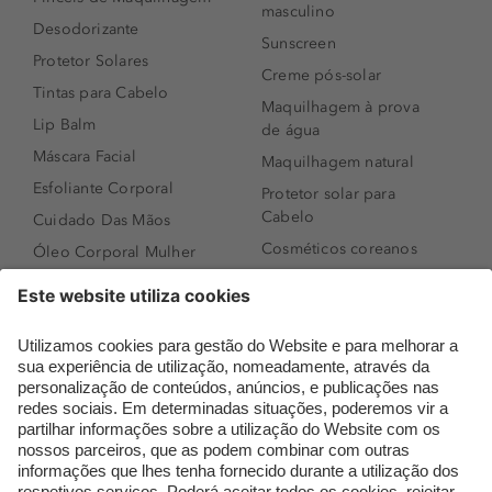
masculino
Desodorizante
Sunscreen
Protetor Solares
Creme pós-solar
Tintas para Cabelo
Maquilhagem à prova
Lip Balm
de água
Máscara Facial
Maquilhagem natural
Esfoliante Corporal
Protetor solar para
Cabelo
Cuidado Das Mãos
Cosméticos coreanos
Óleo Corporal Mulher
Que formato de rosto
Bronzer
tenho?
Creme de Dia
Perfumes árabes
Sérum de Rosto
Novidades
Body mist & Spray
Melhores Perfumes
corporal
Femininos
Produtos para Cabelo
TOP 10: Perfumes
Homem
Masculinos
Espuma de Limpeza