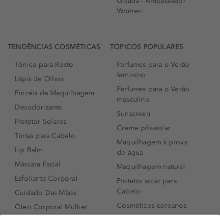
Gisada - Ambassador
Women
TENDÊNCIAS COSMÉTICAS
TÓPICOS POPULARES
Tónico para Rosto
Perfumes para o Verão
feminino
Lápis de Olhos
Perfumes para o Verão
Pincéis de Maquilhagem
masculino
Desodorizante
Sunscreen
Protetor Solares
Creme pós-solar
Tintas para Cabelo
Maquilhagem à prova
Lip Balm
de água
Máscara Facial
Maquilhagem natural
Esfoliante Corporal
Protetor solar para
Cabelo
Cuidado Das Mãos
Cosméticos coreanos
Óleo Corporal Mulher
Que formato de rosto