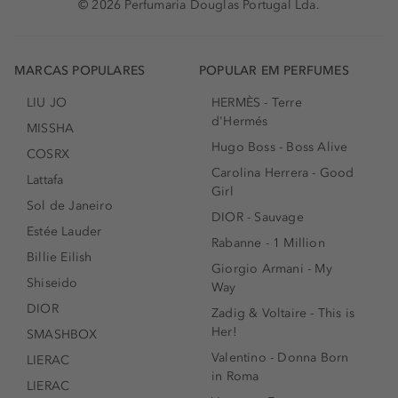
© 2026 Perfumaria Douglas Portugal Lda.
MARCAS POPULARES
POPULAR EM PERFUMES
LIU JO
HERMÈS - Terre
d'Hermés
MISSHA
Hugo Boss - Boss Alive
COSRX
Carolina Herrera - Good
Lattafa
Girl
Sol de Janeiro
DIOR - Sauvage
Estée Lauder
Rabanne - 1 Million
Billie Eilish
Giorgio Armani - My
Shiseido
Way
DIOR
Zadig & Voltaire - This is
Her!
SMASHBOX
Valentino - Donna Born
LIERAC
in Roma
LIERAC