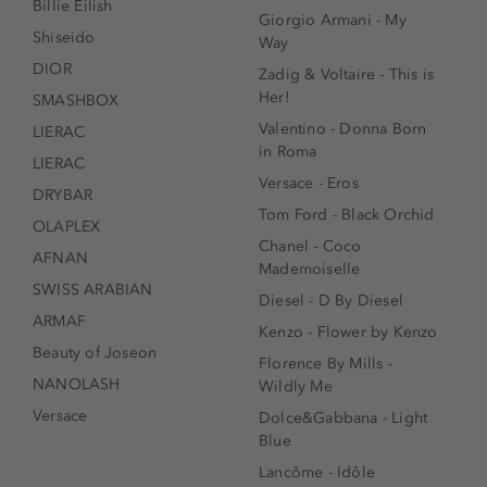
Billie Eilish
Giorgio Armani - My
Shiseido
Way
DIOR
Zadig & Voltaire - This is
Her!
SMASHBOX
Valentino - Donna Born
LIERAC
in Roma
LIERAC
Versace - Eros
DRYBAR
Tom Ford - Black Orchid
OLAPLEX
Chanel - Coco
AFNAN
Mademoiselle
SWISS ARABIAN
Diesel - D By Diesel
ARMAF
Kenzo - Flower by Kenzo
Beauty of Joseon
Florence By Mills -
NANOLASH
Wildly Me
Versace
Dolce&Gabbana - Light
Blue
Lancôme - Idôle