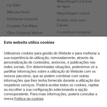
Maquilhagem à prova
Lip Balm
de água
Máscara Facial
Maquilhagem natural
Esfoliante Corporal
Protetor solar para
Cabelo
Cuidado Das Mãos
Cosméticos coreanos
Óleo Corporal Mulher
Que formato de rosto
Bronzer
tenho?
Creme de Dia
Perfumes árabes
Sérum de Rosto
Novidades
Body mist & Spray
Melhores Perfumes
corporal
Femininos
Produtos para Cabelo
TOP 10: Perfumes
Homem
Masculinos
Espuma de Limpeza
Pestanas Postiças
Facial
Creme Rosto Homem
Dermocosmética
Creme de Barbear &
Limpeza de Rosto