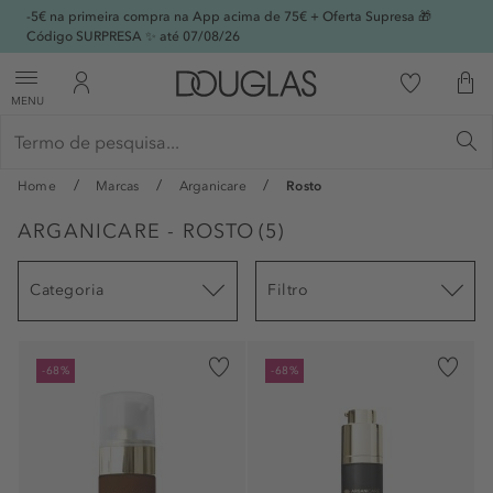
-5€ na primeira compra na App acima de 75€ + Oferta Supresa 🎁
Código SURPRESA ✨ até 07/08/26
MENU
Home
Marcas
Arganicare
Rosto
ARGANICARE - ROSTO
(
5
)
Categoria
Filtro
-68%
-68%