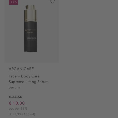
-68%
ARGANICARE
Face + Body Care
Supreme Lifting Serum
Sérum
€ 31,50
€ 10,00
poupe -68%
(€ 33,33 / 100 ml)