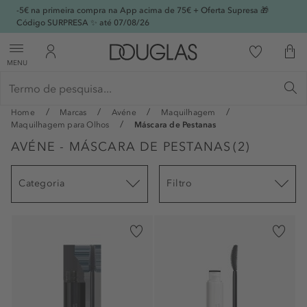
-5€ na primeira compra na App acima de 75€ + Oferta Supresa 🎁
Código SURPRESA ✨ até 07/08/26
MENU
Home
Marcas
Avéne
Maquilhagem
Maquilhagem para Olhos
Máscara de Pestanas
AVÉNE - MÁSCARA DE PESTANAS
(
2
)
Categoria
Filtro