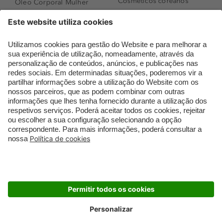
Cosméticos coreanos
Óleo Corporal Mulher
Que formato de rosto
Bronzer
tenho?
Creme de Dia
Perfumes árabes
Sérum de Rosto
Novidades
Body mist & Spray
Melhores Perfumes
corporal
Femininos
Produtos para Cabelo
TOP 10: Perfumes
Homem
Masculinos
Espuma de Limpeza
Pestanas Postiças
Facial
Creme Rosto Homem
Dermocosmética
Creme de Barbear &
Limpeza de Rosto
Depilatórios
Óleos para Cabelo e
Rímel colorido
Séruns
Embalagens Sustentáveis
Luxo Mais Sustentável
Cartão Douglas