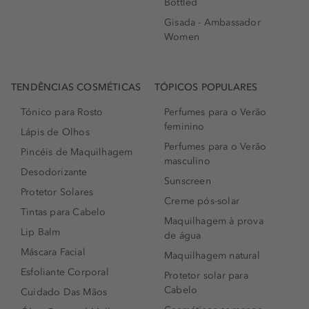
Bottled
Gisada - Ambassador
Women
TENDÊNCIAS COSMÉTICAS
TÓPICOS POPULARES
Tónico para Rosto
Perfumes para o Verão
feminino
Lápis de Olhos
Perfumes para o Verão
Pincéis de Maquilhagem
masculino
Desodorizante
Sunscreen
Protetor Solares
Creme pós-solar
Tintas para Cabelo
Maquilhagem à prova
Lip Balm
de água
Máscara Facial
Maquilhagem natural
Esfoliante Corporal
Protetor solar para
Cabelo
Cuidado Das Mãos