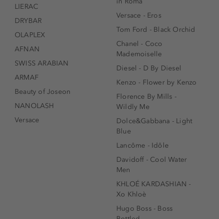
in Roma
LIERAC
Versace - Eros
DRYBAR
Tom Ford - Black Orchid
OLAPLEX
Chanel - Coco
AFNAN
Mademoiselle
SWISS ARABIAN
Diesel - D By Diesel
ARMAF
Kenzo - Flower by Kenzo
Beauty of Joseon
Florence By Mills -
NANOLASH
Wildly Me
Versace
Dolce&Gabbana - Light
Blue
Lancôme - Idôle
Davidoff - Cool Water
Men
KHLOÉ KARDASHIAN -
Xo Khloè
Hugo Boss - Boss
Bottled