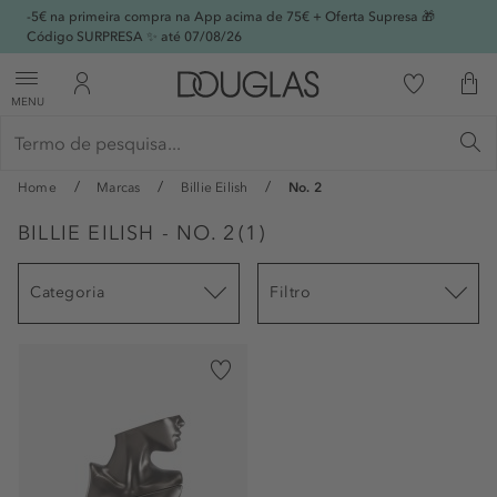
-5€ na primeira compra na App acima de 75€ + Oferta Supresa 🎁
Código SURPRESA ✨ até 07/08/26
MENU
Home
Marcas
Billie Eilish
No. 2
BILLIE EILISH - NO. 2
(
1
)
Categoria
Filtro