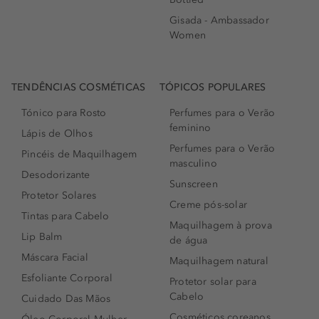
Gisada - Ambassador
Women
TENDÊNCIAS COSMÉTICAS
TÓPICOS POPULARES
Tónico para Rosto
Perfumes para o Verão
feminino
Lápis de Olhos
Perfumes para o Verão
Pincéis de Maquilhagem
masculino
Desodorizante
Sunscreen
Protetor Solares
Creme pós-solar
Tintas para Cabelo
Maquilhagem à prova
Lip Balm
de água
Máscara Facial
Maquilhagem natural
Esfoliante Corporal
Protetor solar para
Cabelo
Cuidado Das Mãos
Cosméticos coreanos