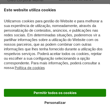
Óleo Corporal Mulher
Que formato de rosto
Bronzer
tenho?
Creme de Dia
Perfumes árabes
Sérum de Rosto
Novidades
Body mist & Spray
Melhores Perfumes
corporal
Femininos
Produtos para Cabelo
TOP 10: Perfumes
Homem
Masculinos
Espuma de Limpeza
Pestanas Postiças
Facial
Creme Rosto Homem
Dermocosmética
Creme de Barbear &
Limpeza de Rosto
Depilatórios
Óleos para Cabelo e
Rímel colorido
Séruns
Embalagens Sustentáveis
Luxo Mais Sustentável
Cartão Douglas