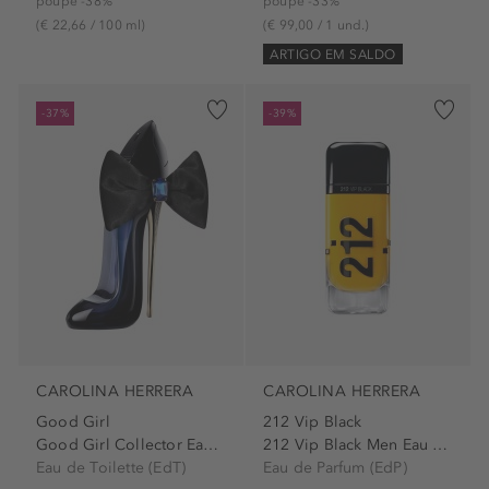
poupe -38%
poupe -33%
(€ 22,66 / 100 ml)
(€ 99,00 / 1 und.)
ARTIGO EM SALDO
-37%
-39%
CAROLINA HERRERA
CAROLINA HERRERA
Good Girl
212 Vip Black
Good Girl Collector Eau de...
212 Vip Black Men Eau de...
Eau de Toilette (EdT)
Eau de Parfum (EdP)