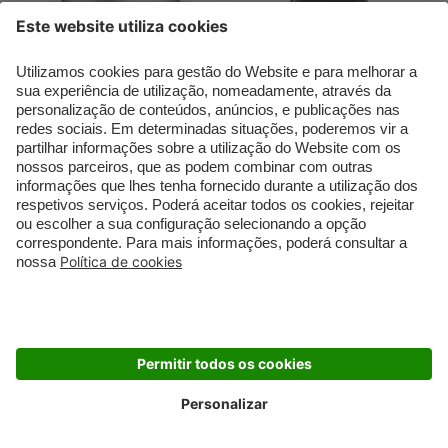
CAROLINA HERRERA
CAROLINA HERRERA
212 For Men
Bad Boy
212 For Men Eau de Toilette
Bad Boy Deo Stick
Eau de Toilette (EdT)
Desodorizante em Stick
€ 60,99
€ 42,99
€ 37,99
€ 31,99
poupe -38%
poupe -26%
(€ 126,63 / 100 ml)
(€ 42,65 / 100 g)
-26%
-32%