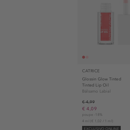
CATRICE
Glossin Glow Tinted
Tinted Lip Oil
Bálsamo Labial
€ 4,99
€ 4,09
poupe -18%
4 ml
(€ 1,02 / 1 ml)
EXCLUSIVO ONLINE