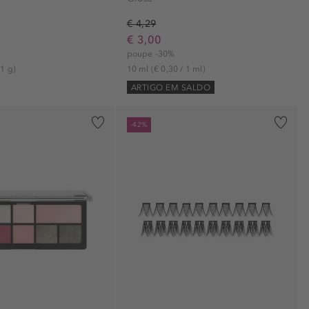
€ 4,29
€ 3,00
poupe -30%
 1 g)
10 ml
(€ 0,30 / 1 ml)
ARTIGO EM SALDO
-42%