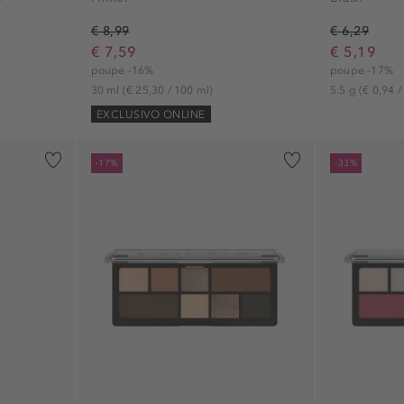
€ 8,99
€ 6,29
€ 7,59
€ 5,19
poupe -16%
poupe -17%
30 ml
(€ 25,30 / 100 ml)
5.5 g
(€ 0,94 /
EXCLUSIVO ONLINE
-17%
-33%