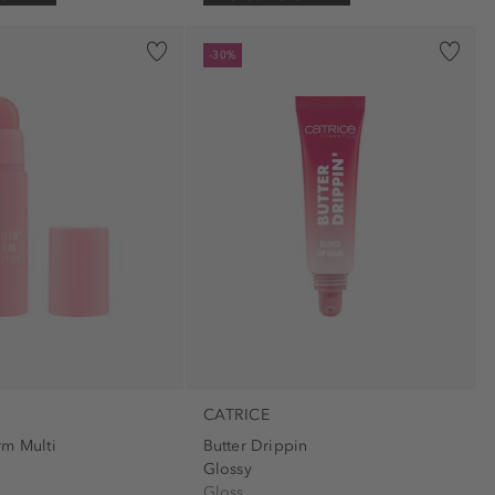
-30%
CATRICE
rm Multi
Butter Drippin
Glossy
Gloss