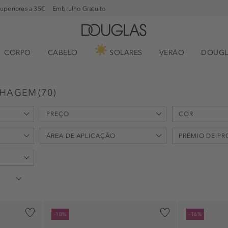
superiores a 35€
Embrulho Gratuito
CORPO
CABELO
SOLARES
VERÃO
DOUGL
LHAGEM
(
70
)
PREÇO
COR
min
max
ÁREA DE APLICAÇÃO
PRÉMIO DE P
-
€
€
corpo (1)
Antioxidantes
lábios (11)
livre de acet
lábio superior (3)
livre de fragr
-18%
-16%
3)
livre de acetona (5)
livre de ftala