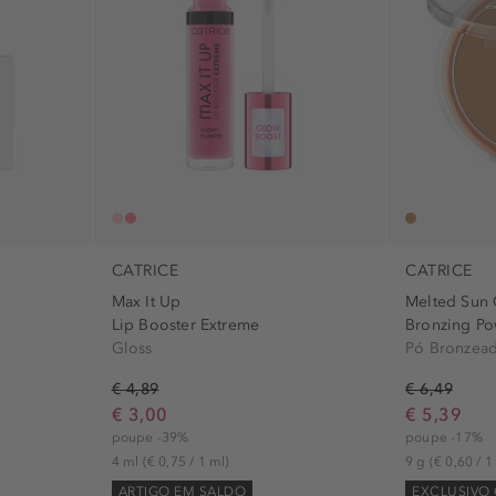
CATRICE
CATRICE
Max It Up
Melted Sun
Lip Booster Extreme
Bronzing P
Gloss
Pó Bronzea
€ 4,89
€ 6,49
€ 3,00
€ 5,39
poupe -39%
poupe -17%
4 ml
(€ 0,75 / 1 ml)
9 g
(€ 0,60 / 1
ARTIGO EM SALDO
EXCLUSIVO 