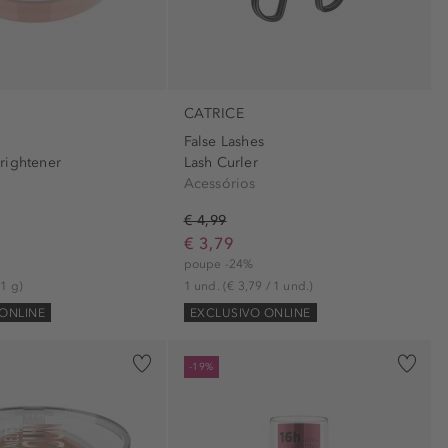
CATRICE
False Lashes
rightener
Lash Curler
Acessórios
€ 4,99
€ 3,79
poupe -24%
 1 g)
1 und.
(€ 3,79 / 1 und.)
ONLINE
EXCLUSIVO ONLINE
-19%