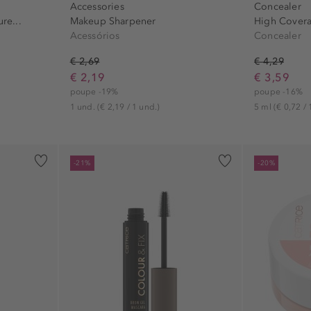
Accessories
Concealer
re...
Makeup Sharpener
High Cover
Acessórios
Concealer
€ 2,69
€ 4,29
€ 2,19
€ 3,59
poupe -19%
poupe -16%
1 und.
(€ 2,19 / 1 und.)
5 ml
(€ 0,72 / 
-21%
-20%