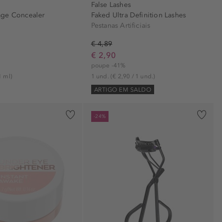
False Lashes
age Concealer
Faked Ultra Definition Lashes
Pestanas Artificiais
€ 4,89
€ 2,90
poupe -41%
1 ml)
1 und.
(€ 2,90 / 1 und.)
ARTIGO EM SALDO
-24%