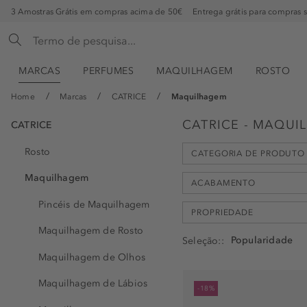
3 Amostras Grátis em compras acima de 50€
Entrega grátis para compras 
MARCAS
PERFUMES
MAQUILHAGEM
ROSTO
Home
Marcas
CATRICE
Maquilhagem
CATRICE - MAQUI
CATRICE
Rosto
CATEGORIA DE PRODUTO
Maquilhagem
ACABAMENTO
Pincéis de Maquilhagem
PROPRIEDADE
Máscara (9)
Maquilhagem de Rosto
Eyeliner (7)
Seleção:
brilhante (11)
Gloss (5)
Maquilhagem de Olhos
cetim (5)
absorve o óleo (1)
Primer (5)
Maquilhagem de Lábios
cintilante (9)
-18%
altamente pigmentado (1
Iluminador (4)
cobertura (5)