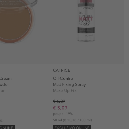
CATRICE
 Cream
Oil-Control
owder
Matt Fixing Spray
dor
Make Up Fix
€ 6,29
€ 5,09
poupe -19%
 g)
50 ml
(€ 10,18 / 100 ml)
ONLINE
EXCLUSIVO ONLINE