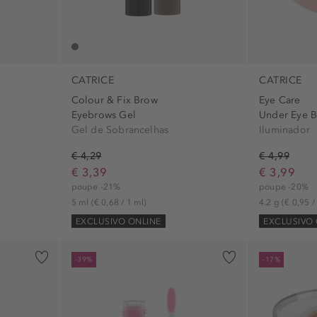
CATRICE
CATRICE
Colour & Fix Brow
Eye Care
Eyebrows Gel
Under Eye B
Gel de Sobrancelhas
Iluminador
€ 4,29
€ 4,99
€ 3,39
€ 3,99
poupe -21%
poupe -20%
5 ml
(€ 0,68 / 1 ml)
4.2 g
(€ 0,95 /
EXCLUSIVO ONLINE
EXCLUSIVO 
-39%
-17%