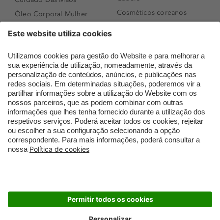
Cosméticos coreanos
Óleo Corporal Mulher
Que formato de rosto
Bronzer
tenho?
Creme de Dia
Perfumes árabes
Sérum de Rosto
Novidades
Body mist & Spray
Melhores Perfumes
corporal
Femininos
Produtos para Cabelo
TOP 10: Perfumes
Homem
Masculinos
Espuma de Limpeza
Pestanas Postiças
Facial
Creme Rosto Homem
Dermocosmética
Creme de Barbear &
Limpeza de Rosto
Depilatórios
Óleos para Cabelo e
Rímel colorido
Séruns
Embalagens Sustentáveis
Luxo Mais Sustentável