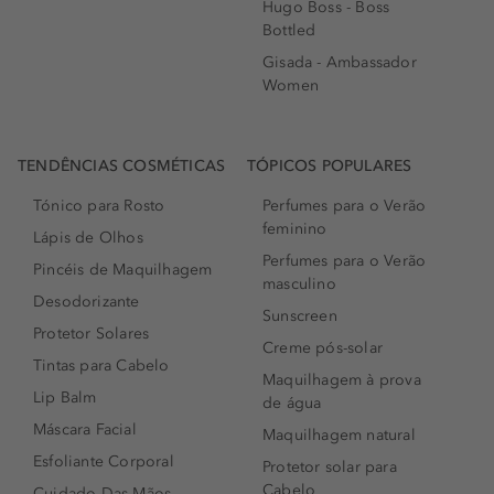
Hugo Boss - Boss
Bottled
Gisada - Ambassador
Women
TENDÊNCIAS COSMÉTICAS
TÓPICOS POPULARES
Tónico para Rosto
Perfumes para o Verão
feminino
Lápis de Olhos
Perfumes para o Verão
Pincéis de Maquilhagem
masculino
Desodorizante
Sunscreen
Protetor Solares
Creme pós-solar
Tintas para Cabelo
Maquilhagem à prova
Lip Balm
de água
Máscara Facial
Maquilhagem natural
Esfoliante Corporal
Protetor solar para
Cabelo
Cuidado Das Mãos