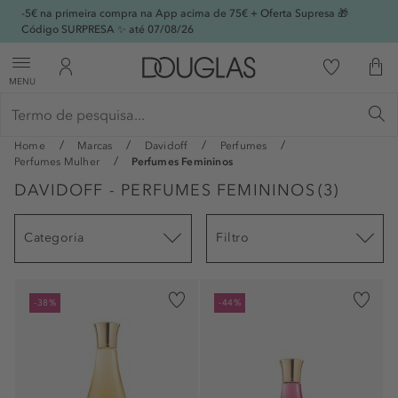
-5€ na primeira compra na App acima de 75€ + Oferta Supresa 🎁
Código SURPRESA ✨ até 07/08/26
MENU
Home
Marcas
Davidoff
Perfumes
Perfumes Mulher
Perfumes Femininos
DAVIDOFF - PERFUMES FEMININOS
(
3
)
Categoria
Filtro
-38%
-44%