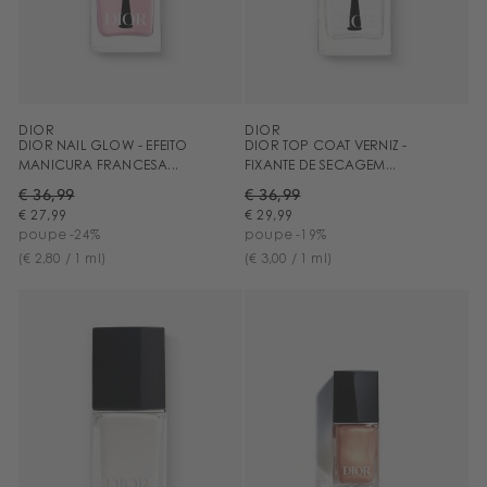
DIOR
DIOR
DIOR NAIL GLOW - EFEITO
DIOR TOP COAT VERNIZ -
MANICURA FRANCESA...
FIXANTE DE SECAGEM...
€ 36,99
€ 36,99
€ 27,99
€ 29,99
poupe -24%
poupe -19%
(€ 2,80 / 1 ml)
(€ 3,00 / 1 ml)