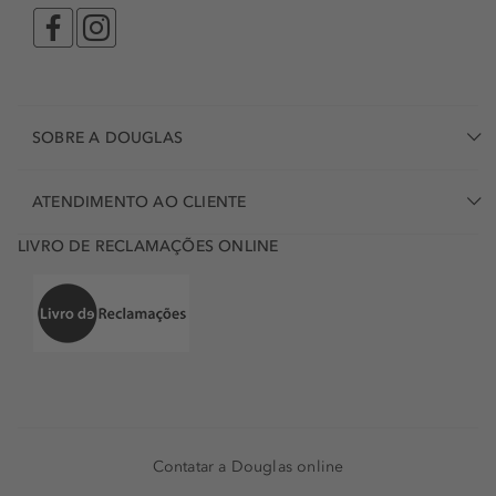
acabamento do produto poder ser mate ou brilhante,
dependendo do seu estilo pessoal. A marca Dior
apresenta o
verniz preto
, com uma cobertura extrema,
que se destaca pela sua durabilidade e resistência, e
proporciona umas unhas impecáveis. Afinal de contas,
umas unhas bem apresentadas são um detalhe no seu
SOBRE A DOUGLAS
visual que faz toda a diferença!
ATENDIMENTO AO CLIENTE
LIVRO DE RECLAMAÇÕES ONLINE
Contatar a Douglas online