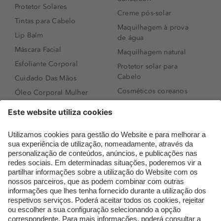
Protetor Solares
Creme pós-solar
Tintas para Cabelo
Maquilhagem à prova
Lip Balm
de água
Máscara Facial
Maquilhagem natural
Esfoliante Corporal
Protetor solar para
Cabelo
Cuidado Das Mãos
Cosméticos coreanos
Óleo Corporal Mulher
Que formato de rosto
Bronzer
tenho?
Creme de Dia
Perfumes árabes
Sérum de Rosto
Novidades
Body mist & Spray
Melhores Perfumes
corporal
Femininos
Produtos para Cabelo
TOP 10: Perfumes
Homem
Masculinos
Espuma de Limpeza
Pestanas Postiças
Facial