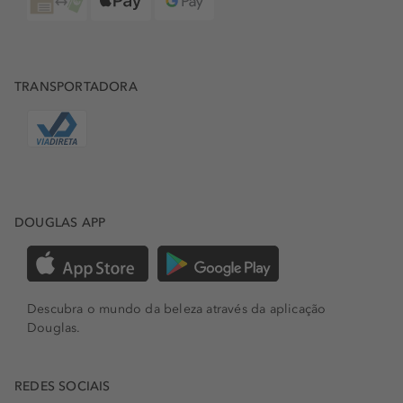
beleza para tantas pessoas em todo o mundo. A Dior
apresenta o
verniz Rouge
, uma fórmula de alta
qualidade, que proporciona um brilho intenso e
resistente. A sua aplicação suave e uniforme resulta em
unhas perfeitamente polidas. Com um vermelho vibrante,
TRANSPORTADORA
ideal para dar um toque de glamour em qualquer
ocasião.
UNHAS PRETAS, PERSONALIDADE FORTE
Escolher o preto como cor do seu verniz para as unhas, é
sem dúvida uma opção ousada e sofisticada, que diz
DOUGLAS APP
muito de si e transmite elegância e atitude. A cor é
clássica, e com o preto “não me comprometo”. Mas
quando de trata da cor unhas, é uma opção arrojada,
perfeita para diversas ocasiões, desde festas até eventos
Descubra o mundo da beleza através da aplicação
formais. Além de ser tendência, o esmalte preto combina
Douglas.
com qualquer look, desde o casual ao mais glamouroso.
Para aplicar um verniz preto, é importante preparar as
suas unhas, garantir que estão limpas, utilizando acetona
REDES SOCIAIS
para retirar quaisquer vestígios de esmalte anterior. O