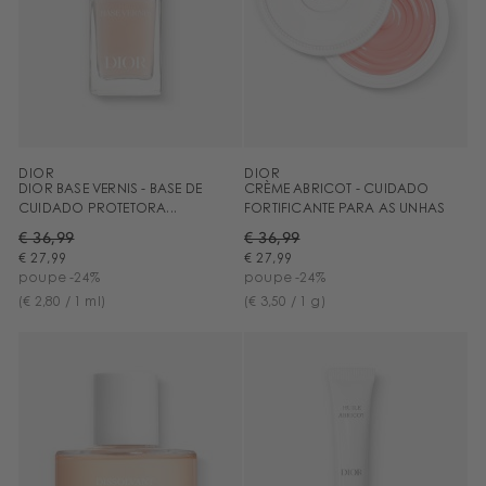
DIOR
DIOR
DIOR BASE VERNIS - BASE DE
CRÈME ABRICOT - CUIDADO
CUIDADO PROTETORA...
FORTIFICANTE PARA AS UNHAS
€ 36,99
€ 36,99
€ 27,99
€ 27,99
poupe -24%
poupe -24%
(€ 2,80 / 1 ml)
(€ 3,50 / 1 g)