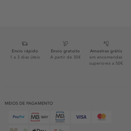
a egípcia e babilónia já usavam pigmentos naturais para
dar cor às unhas, ao ser símbolo de status e beleza. A
Cleópatra, por exemplo, usava uma tonalidade de
vermelho vibrante, que se tornou sinónimo de poder e
sedução. Posteriormente, no século XX, com a introdução
do esmalte no mercado da cosmética, tal e como o
conhecemos hoje, a popularidade das unhas vermelhas
cresceu. A primeira fórmula de esmalte surge na a
Envio rápido
Envio gratuito
Amostras grátis
década de 1920, criada pelo pintor de carros Maurice
1 a 3 dias úteis
A partir de 35€
em encomendas
Levy, e o vermelho rapidamente se tornou a cor preferida
superiores a 50€
entre as mulheres. Celebridades como Marilyn Monroe e
Rita Hayworth foram pioneiras em consolidar esta
tendência, associando unhas vermelhas a
empoderamento feminino.
MEIOS DE PAGAMENTO
VERNIZ VERMELHO DA DIOR
Hoje, as unhas vermelhas continuam a ser uma opção,
atemporal, e símbolo de autoconfiança e sofisticação,
sempre presentes nas passarelas de moda, e na rotina de