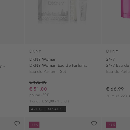
DKNY
DKNY
DKNY Woman
24/7
...
DKNY Woman Eau de Parfum...
24/7 Eau de
Eau de Parfum - Set
Eau de Parf
€ 102,00
€ 51,00
€ 66,99
poupe -50%
30 ml
(€ 223,3
1 und.
(€ 51,00 / 1 und.)
ARTIGO EM SALDO
-47%
-46%