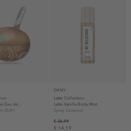
DKNY
tion
Latte Collection
io Eau de...
Latte Vanilla Body Mist
um (EdP)
Spray Corporal
€ 26,99
€ 14,19