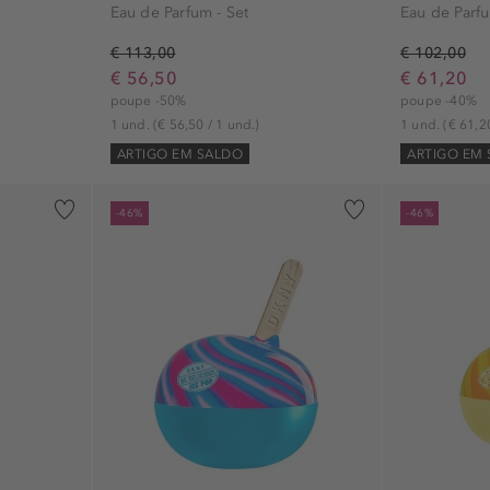
Eau de Parfum - Set
Eau de Parfu
€ 113,00
€ 102,00
€ 56,50
€ 61,20
poupe -50%
poupe -40%
1 und.
(€ 56,50 / 1 und.)
1 und.
(€ 61,2
ARTIGO EM SALDO
ARTIGO EM
-46%
-46%