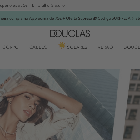
superiores a 35€
Embrulho Gratuito
imeira compra na App acima de 75€ + Oferta Supresa 🎁 Código SURPRESA ✨ at
CORPO
CABELO
SOLARES
VERÃO
DOUGL