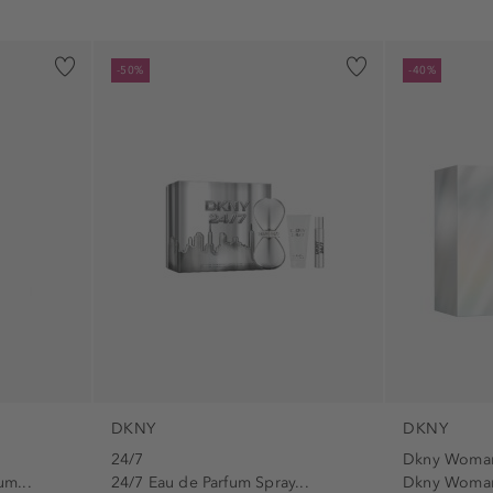
-50%
-40%
DKNY
DKNY
24/7
Dkny Woma
um...
24/7 Eau de Parfum Spray...
Dkny Woman 