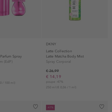
DKNY
Latte Collection
 Parfum Spray
Latte Matcha Body Mist
um (EdP)
Spray Corporal
€ 26,99
€ 14,19
poupe -47%
0 / 100 ml)
250 ml
(€ 0,06 / 1 ml)
-47%