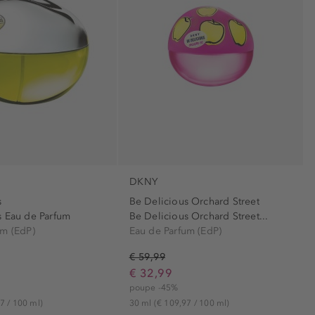
livre de parafina (1)
livre de silicone (1)
livre de sulfato (1)
pescoço (3)
sem amoníaco (1)
sem comedógenos (1)
sem ingredientes oleosos (1)
sem óleo de palma (1)
DKNY
vegan (1)
s
Be Delicious Orchard Street
s Eau de Parfum
Be Delicious Orchard Street...
um (EdP)
Eau de Parfum (EdP)
€ 59,99
€ 32,99
poupe -45%
7 / 100 ml)
30 ml
(€ 109,97 / 100 ml)