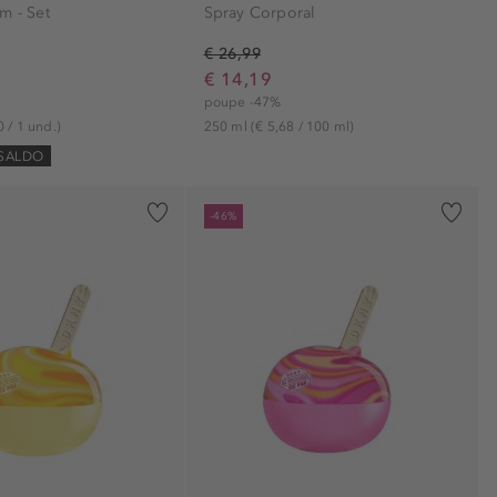
m - Set
Spray Corporal
€ 26,99
€ 14,19
poupe -47%
0 / 1 und.)
250 ml
(€ 5,68 / 100 ml)
 SALDO
-46%