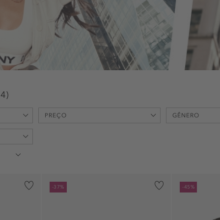
24
)
PREÇO
GÊNERO
min
max
-
€
€
feminino (20
unisexo (3)
-37%
-45%