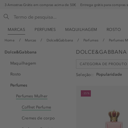
3 Amostras Grátis em compras acima de 50€
Entrega grátis para compras 
MARCAS
PERFUMES
MAQUILHAGEM
ROSTO
Home
Marcas
Dolce&Gabbana
Perfumes
Perfumes M
DOLCE&GABBANA 
Dolce&Gabbana
Maquilhagem
CATEGORIA DE PRODUTO
Rosto
Seleção:
Perfumes
Eau de Parfum - Set (4)
-35%
Perfumes Mulher
Eau de Parfum (EdP) (1)
Eau de Toilette - Set (1)
Coffret Perfume
Cremes de corpo