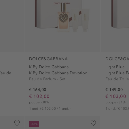
DOLCE&GABBANA
DOLCE&G
K By Dolce Gabbana
Light Blue
au de...
K By Dolce Gabbana Devotion...
Light Blue Ea
Eau de Parfum - Set
Eau de Toilet
€ 164,00
€ 149,00
€ 102,00
€ 103,00
poupe -38%
poupe -31%
1 und.
(€ 102,00 / 1 und.)
1 und.
(€ 103,
-38%