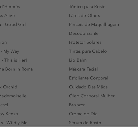
 d'Hermés
Tónico para Rosto
s Alive
Lápis de Olhos
a - Good Girl
Pincéis de Maquilhagem
Desodorizante
lion
Protetor Solares
 - My Way
Tintas para Cabelo
 - This is Her!
Lip Balm
nna Born in Roma
Máscara Facial
Esfoliante Corporal
k Orchid
Cuidado Das Mãos
Mademoiselle
Óleo Corporal Mulher
iesel
Bronzer
 by Kenzo
Creme de Dia
ls - Wildly Me
Sérum de Rosto
- Light Blue
Body mist & Spray corporal