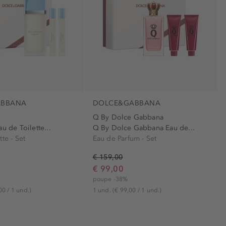
ABBANA
DOLCE&GABBANA
Q By Dolce Gabbana
u de Toilette...
Q By Dolce Gabbana Eau de...
te - Set
Eau de Parfum - Set
€ 159,00
€ 99,00
poupe -38%
00 / 1 und.)
1 und.
(€ 99,00 / 1 und.)