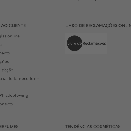
AO CLIENTE
LIVRO DE RECLAMAÇÕES ONLI
las online
as
mento
uções
isfação
eria de fornecedores
histleblowing
ontrato
PERFUMES
TENDÊNCIAS COSMÉTICAS