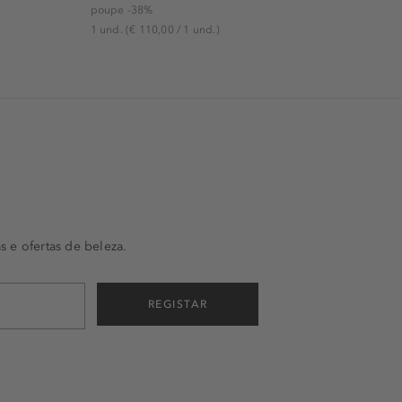
poupe -38%
1 und.
(€ 110,00 / 1 und.)
s e ofertas de beleza.
REGISTAR