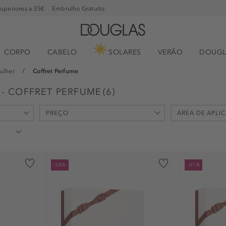
superiores a 35€
Embrulho Gratuito
CORPO
CABELO
SOLARES
VERÃO
DOUGL
ulher
Coffret Perfume
- COFFRET PERFUME
(
6
)
PREÇO
ÁREA DE APLI
min
max
-
€
€
corpo (3)
-38%
-31%
decote (4)
pescoço (3)