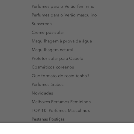
Perfumes para o Verão feminino
Perfumes para o Verão masculino
Sunscreen
Creme pós-solar
Maquilhagem à prova de água
Maquilhagem natural
Protetor solar para Cabelo
Cosméticos coreanos
Que formato de rosto tenho?
Perfumes árabes
Novidades
Melhores Perfumes Femininos
TOP 10: Perfumes Masculinos
Pestanas Postiças
Creme Rosto Homem