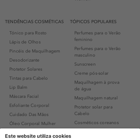
TENDÊNCIAS COSMÉTICAS
TÓPICOS POPULARES
Tónico para Rosto
Perfumes para o Verão
feminino
Lápis de Olhos
Perfumes para o Verão
Pincéis de Maquilhagem
masculino
Desodorizante
Sunscreen
Protetor Solares
Creme pós-solar
Tintas para Cabelo
Maquilhagem à prova
Lip Balm
de água
Máscara Facial
Maquilhagem natural
Esfoliante Corporal
Protetor solar para
Cabelo
Cuidado Das Mãos
Cosméticos coreanos
Óleo Corporal Mulher
Que formato de rosto
Bronzer
tenho?