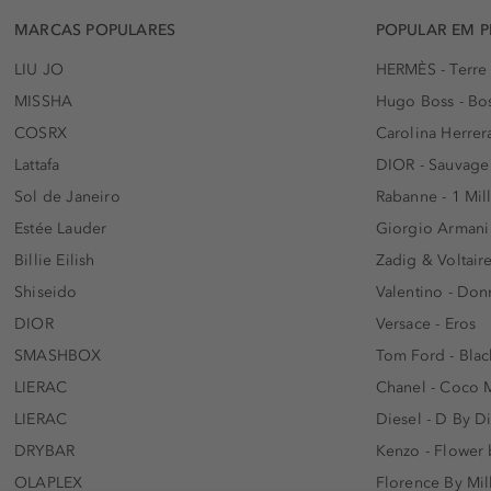
MARCAS POPULARES
POPULAR EM 
LIU JO
HERMÈS - Terre
MISSHA
Hugo Boss - Bos
COSRX
Carolina Herrer
Lattafa
DIOR - Sauvage
Sol de Janeiro
Rabanne - 1 Mil
Estée Lauder
Giorgio Armani
Billie Eilish
Zadig & Voltaire
Shiseido
Valentino - Do
DIOR
Versace - Eros
SMASHBOX
Tom Ford - Blac
LIERAC
Chanel - Coco 
LIERAC
Diesel - D By D
DRYBAR
Kenzo - Flower
OLAPLEX
Florence By Mil