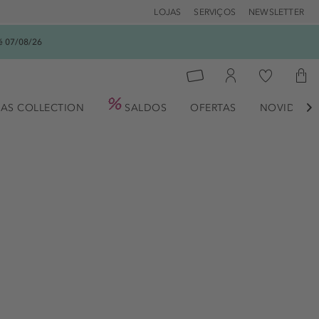
LOJAS
SERVIÇOS
NEWSLETTER
é 07/08/26
AS COLLECTION
SALDOS
OFERTAS
NOVIDADE
