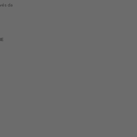
vés da
NE