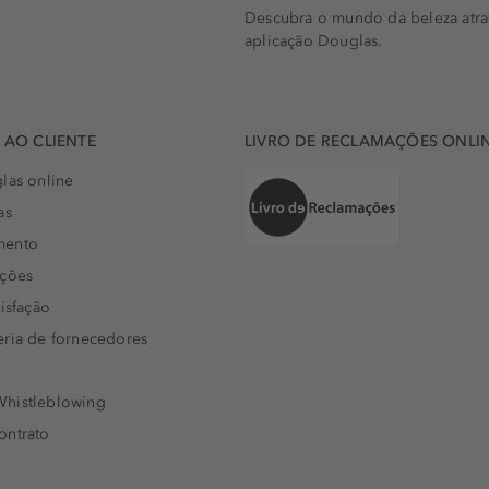
Descubra o mundo da beleza atra
aplicação Douglas.
AO CLIENTE
LIVRO DE RECLAMAÇÕES ONLI
las online
as
mento
uções
isfação
eria de fornecedores
histleblowing
ontrato