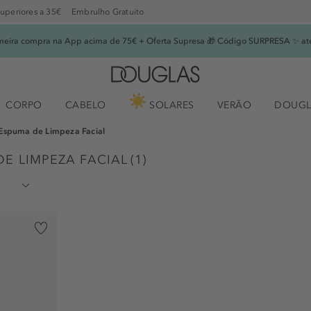
superiores a 35€
Embrulho Gratuito
imeira compra na App acima de 75€ + Oferta Supresa 🎁 Código SURPRESA ✨ at
CORPO
CABELO
SOLARES
VERÃO
DOUGL
Espuma de Limpeza Facial
DE LIMPEZA FACIAL
(
1
)