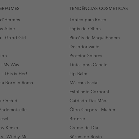
PERFUMES
TENDÊNCIAS COSMÉTICAS
 d'Hermés
Tónico para Rosto
s Alive
Lápis de Olhos
a - Good Girl
Pincéis de Maquilhagem
Desodorizante
lion
Protetor Solares
 - My Way
Tintas para Cabelo
 - This is Her!
Lip Balm
nna Born in Roma
Máscara Facial
Esfoliante Corporal
k Orchid
Cuidado Das Mãos
Mademoiselle
Óleo Corporal Mulher
iesel
Bronzer
 by Kenzo
Creme de Dia
ls - Wildly Me
Sérum de Rosto