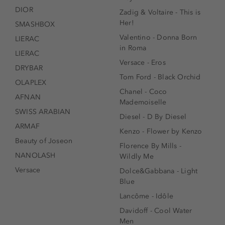
DIOR
Zadig & Voltaire - This is
Her!
SMASHBOX
Valentino - Donna Born
LIERAC
in Roma
LIERAC
Versace - Eros
DRYBAR
Tom Ford - Black Orchid
OLAPLEX
Chanel - Coco
AFNAN
Mademoiselle
SWISS ARABIAN
Diesel - D By Diesel
ARMAF
Kenzo - Flower by Kenzo
Beauty of Joseon
Florence By Mills -
NANOLASH
Wildly Me
Versace
Dolce&Gabbana - Light
Blue
Lancôme - Idôle
Davidoff - Cool Water
Men