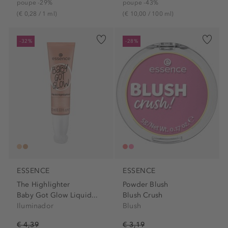
poupe -29%
poupe -43%
(€ 0,28 / 1 ml)
(€ 10,00 / 100 ml)
-32%
-28%
ESSENCE
ESSENCE
The Highlighter
Powder Blush
Baby Got Glow Liquid...
Blush Crush
Iluminador
Blush
€ 4,39
€ 3,19