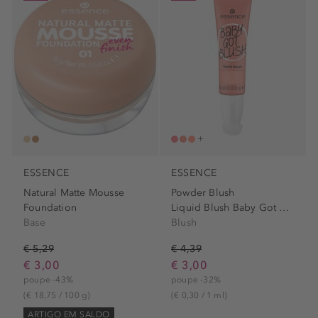
ESSENCE
ESSENCE
Natural Matte Mousse
Powder Blush
Foundation
Liquid Blush Baby Got Blush
Base
Blush
€ 5,29
€ 4,39
€ 3,00
€ 3,00
poupe -43%
poupe -32%
(€ 18,75 / 100 g)
(€ 0,30 / 1 ml)
ARTIGO EM SALDO