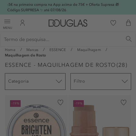
-5€ na primeira compra na App acima de 75€ + Oferta Supresa 🎁
Código SURPRESA ✨ até 07/08/26
MENU
Home
Marcas
ESSENCE
Maquilhagem
Maquilhagem de Rosto
ESSENCE - MAQUILHAGEM DE ROSTO
(
28
)
Categoria
Filtro
-19%
-19%