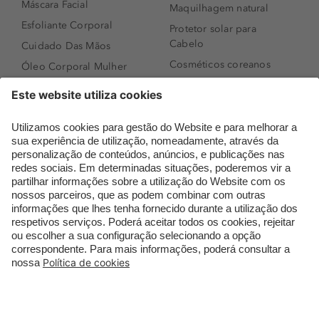
Máscara Facial
Maquilhagem natural
Esfoliante Corporal
Protetor solar para
Cabelo
Cuidado Das Mãos
Cosméticos coreanos
Óleo Corporal Mulher
Que formato de rosto
Bronzer
tenho?
Creme de Dia
Perfumes árabes
Sérum de Rosto
Novidades
Body mist & Spray
Melhores Perfumes
corporal
Femininos
Produtos para Cabelo
TOP 10: Perfumes
Homem
Masculinos
Espuma de Limpeza
Pestanas Postiças
Facial
Creme Rosto Homem
Dermocosmética
Creme de Barbear &
Limpeza de Rosto
Depilatórios
Óleos para Cabelo e
Rímel colorido
Séruns