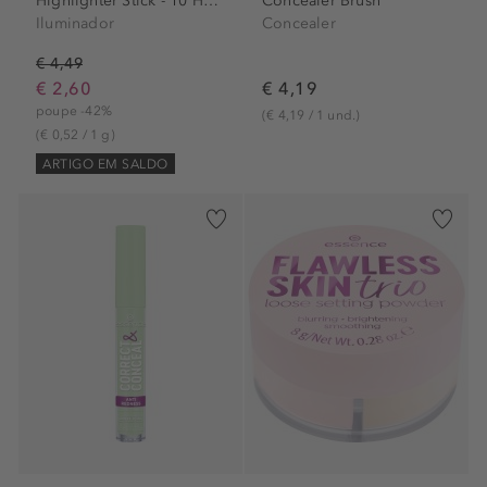
Highlighter Stick - 10 Holy...
Concealer Brush
Iluminador
Concealer
€ 4,49
€ 2,60
€ 4,19
poupe -42%
(€ 4,19 / 1 und.)
(€ 0,52 / 1 g)
ARTIGO EM SALDO