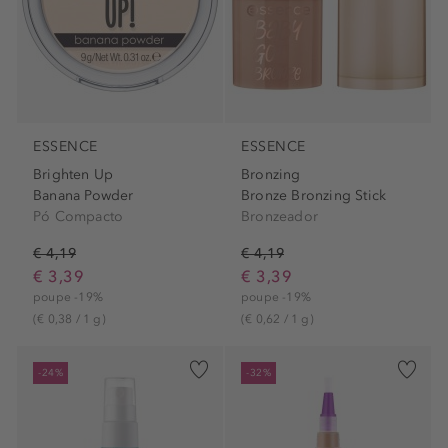
ESSENCE
ESSENCE
Brighten Up
Bronzing
Banana Powder
Bronze Bronzing Stick
Pó Compacto
Bronzeador
€ 4,19
€ 4,19
€ 3,39
€ 3,39
poupe -19%
poupe -19%
(€ 0,38 / 1 g)
(€ 0,62 / 1 g)
-24%
-32%