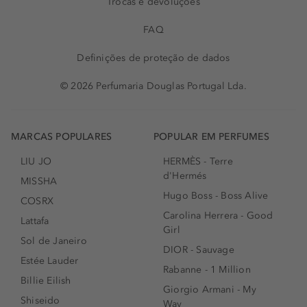
Trocas e devoluções
FAQ
Definições de proteção de dados
© 2026 Perfumaria Douglas Portugal Lda.
MARCAS POPULARES
POPULAR EM PERFUMES
LIU JO
HERMÈS - Terre
d'Hermés
MISSHA
Hugo Boss - Boss Alive
COSRX
Carolina Herrera - Good
Lattafa
Girl
Sol de Janeiro
DIOR - Sauvage
Estée Lauder
Rabanne - 1 Million
Billie Eilish
Giorgio Armani - My
Shiseido
Way