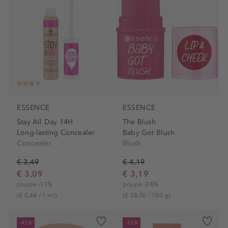
ESSENCE
ESSENCE
Stay All Day 14H
The Blush
Long-lasting Concealer
Baby Got Blush
Concealer
Blush
€ 3,49
€ 4,19
€ 3,09
€ 3,19
poupe -11%
poupe -24%
(€ 0,44 / 1 ml)
(€ 58,00 / 100 g)
-43%
-32%