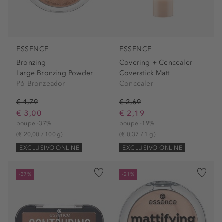
ESSENCE
ESSENCE
Bronzing
Covering + Concealer
Large Bronzing Powder
Coverstick Matt
Pó Bronzeador
Concealer
€ 4,79
€ 2,69
€ 3,00
€ 2,19
poupe -37%
poupe -19%
(€ 20,00 / 100 g)
(€ 0,37 / 1 g)
EXCLUSIVO ONLINE
EXCLUSIVO ONLINE
-37%
-21%