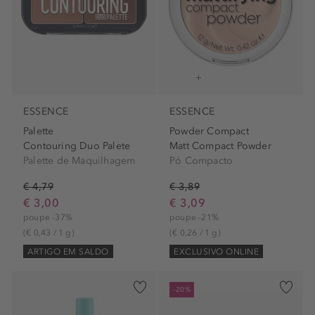
ESSENCE
ESSENCE
Palette
Powder Compact
Contouring Duo Palete
Matt Compact Powder
Palette de Maquilhagem
Pó Compacto
€ 4,79
€ 3,89
€ 3,00
€ 3,09
poupe -37%
poupe -21%
(€ 0,43 / 1 g)
(€ 0,26 / 1 g)
ARTIGO EM SALDO
EXCLUSIVO ONLINE
-20%