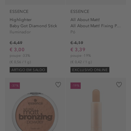
ESSENCE
ESSENCE
Highlighter
All About Matt!
Baby Got Diamond Stick
All About Matt! Fixing Powder
Iluminador
Pó
€ 4,49
€ 4,19
€ 3,00
€ 3,39
poupe -33%
poupe -19%
(€ 0,56 / 1 g)
(€ 0,42 / 1 g)
ARTIGO EM SALDO
EXCLUSIVO ONLINE
-37%
-19%