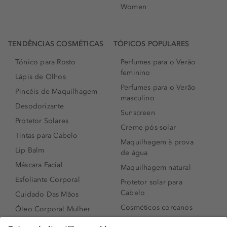
Women
TENDÊNCIAS COSMÉTICAS
TÓPICOS POPULARES
Tónico para Rosto
Perfumes para o Verão
feminino
Lápis de Olhos
Perfumes para o Verão
Pincéis de Maquilhagem
masculino
Desodorizante
Sunscreen
Protetor Solares
Creme pós-solar
Tintas para Cabelo
Maquilhagem à prova
Lip Balm
de água
Máscara Facial
Maquilhagem natural
Esfoliante Corporal
Protetor solar para
Cabelo
Cuidado Das Mãos
Cosméticos coreanos
Óleo Corporal Mulher
Que formato de rosto
Bronzer