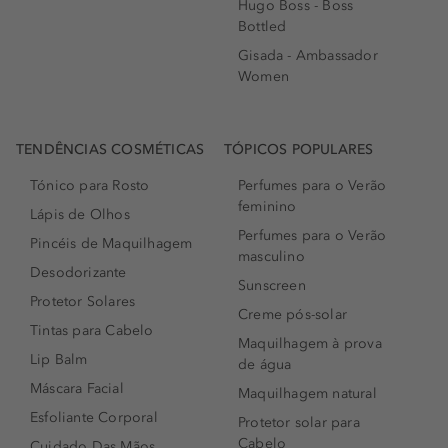
Hugo Boss - Boss
Bottled
Gisada - Ambassador
Women
TENDÊNCIAS COSMÉTICAS
TÓPICOS POPULARES
Tónico para Rosto
Perfumes para o Verão
feminino
Lápis de Olhos
Perfumes para o Verão
Pincéis de Maquilhagem
masculino
Desodorizante
Sunscreen
Protetor Solares
Creme pós-solar
Tintas para Cabelo
Maquilhagem à prova
Lip Balm
de água
Máscara Facial
Maquilhagem natural
Esfoliante Corporal
Protetor solar para
Cabelo
Cuidado Das Mãos