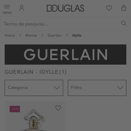
MENU
Home
Marcas
Guerlain
Idylle
GUERLAIN - IDYLLE
(
1
)
Categoria
Filtro
-25%