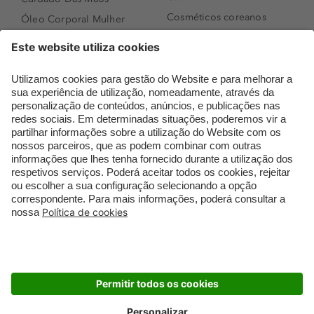
Cosméticos coreanos
Óleo Corporal Mulher
Que formato de rosto
Bronzer
tenho?
Creme de Dia
Perfumes árabes
Sérum de Rosto
Novidades
Body mist & Spray
Melhores Perfumes
corporal
Femininos
Produtos para Cabelo
TOP 10: Perfumes
Homem
Masculinos
Espuma de Limpeza
Pestanas Postiças
Facial
Creme Rosto Homem
Dermocosmética
Creme de Barbear &
Limpeza de Rosto
Depilatórios
Óleos para Cabelo e
Rímel colorido
Séruns
Embalagens Sustentáveis
Luxo Mais Sustentável