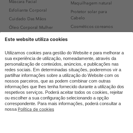
Máscara Facial
Maquilhagem natural
Esfoliante Corporal
Protetor solar para
Cabelo
Cuidado Das Mãos
Cosméticos coreanos
Óleo Corporal Mulher
Que formato de rosto
Bronzer
tenho?
Creme de Dia
Perfumes árabes
Sérum de Rosto
Novidades
Body mist & Spray
Melhores Perfumes
corporal
Femininos
Produtos para Cabelo
TOP 10: Perfumes
Homem
Masculinos
Espuma de Limpeza
Pestanas Postiças
Facial
Creme Rosto Homem
Dermocosmética
Creme de Barbear &
Limpeza de Rosto
Depilatórios
Óleos para Cabelo e
Rímel colorido
Séruns