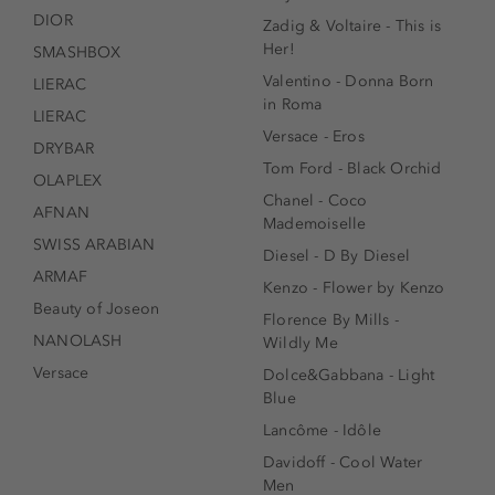
DIOR
Zadig & Voltaire - This is
Her!
SMASHBOX
Valentino - Donna Born
LIERAC
in Roma
LIERAC
Versace - Eros
DRYBAR
Tom Ford - Black Orchid
OLAPLEX
Chanel - Coco
AFNAN
Mademoiselle
SWISS ARABIAN
Diesel - D By Diesel
ARMAF
Kenzo - Flower by Kenzo
Beauty of Joseon
Florence By Mills -
NANOLASH
Wildly Me
Versace
Dolce&Gabbana - Light
Blue
Lancôme - Idôle
Davidoff - Cool Water
Men