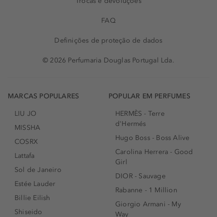
Trocas e devoluções
FAQ
Definições de proteção de dados
© 2026 Perfumaria Douglas Portugal Lda.
MARCAS POPULARES
POPULAR EM PERFUMES
LIU JO
HERMÈS - Terre
d'Hermés
MISSHA
Hugo Boss - Boss Alive
COSRX
Carolina Herrera - Good
Lattafa
Girl
Sol de Janeiro
DIOR - Sauvage
Estée Lauder
Rabanne - 1 Million
Billie Eilish
Giorgio Armani - My
Shiseido
Way