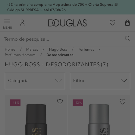
-5€ na primeira compra na App acima de 75€ + Oferta Supresa 🎁
Código SURPRESA ✨ até 07/08/26
MENU
Home
Marcas
Hugo Boss
Perfumes
Perfumes Homem
Desodorizantes
HUGO BOSS - DESODORIZANTES
(
7
)
Categoria
Filtro
-43%
-43%