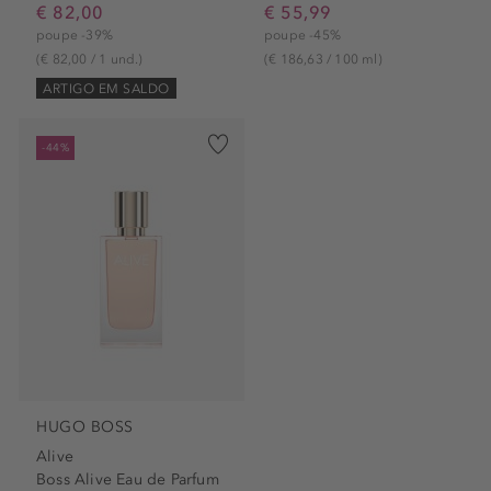
€ 82,00
€ 55,99
poupe -39%
poupe -45%
(€ 82,00 / 1 und.)
(€ 186,63 / 100 ml)
ARTIGO EM SALDO
-44%
HUGO BOSS
Alive
Boss Alive Eau de Parfum