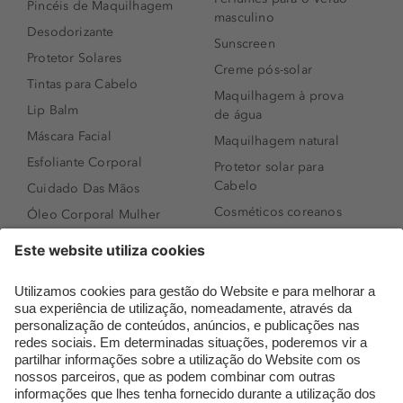
Pincéis de Maquilhagem
masculino
Desodorizante
Sunscreen
Protetor Solares
Creme pós-solar
Tintas para Cabelo
Maquilhagem à prova
Lip Balm
de água
Máscara Facial
Maquilhagem natural
Esfoliante Corporal
Protetor solar para
Cabelo
Cuidado Das Mãos
Cosméticos coreanos
Óleo Corporal Mulher
Que formato de rosto
Bronzer
tenho?
Creme de Dia
Perfumes árabes
Sérum de Rosto
Novidades
Body mist & Spray
Melhores Perfumes
corporal
Femininos
Produtos para Cabelo
TOP 10: Perfumes
Homem
Masculinos