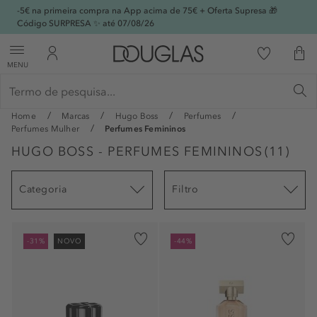
-5€ na primeira compra na App acima de 75€ + Oferta Supresa 🎁
Código SURPRESA ✨ até 07/08/26
MENU
Home
Marcas
Hugo Boss
Perfumes
Perfumes Mulher
Perfumes Femininos
HUGO BOSS - PERFUMES FEMININOS
(
11
)
Categoria
Filtro
-31%
NOVO
-44%