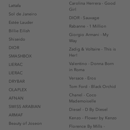
Carolina Herrera - Good
Lattafa
Girl
Sol de Janeiro
DIOR - Sauvage
Estée Lauder
Rabanne - 1 Million
Billie Eilish
Giorgio Armani - My
Shiseido
Way
DIOR
Zadig & Voltaire - This is
Her!
SMASHBOX
Valentino - Donna Born
LIERAC
in Roma
LIERAC
Versace - Eros
DRYBAR
Tom Ford - Black Orchid
OLAPLEX
Chanel - Coco
AFNAN
Mademoiselle
SWISS ARABIAN
Diesel - D By Diesel
ARMAF
Kenzo - Flower by Kenzo
Beauty of Joseon
Florence By Mills -