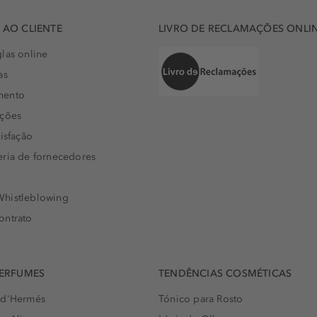
AO CLIENTE
LIVRO DE RECLAMAÇÕES ONLI
las online
as
mento
uções
isfação
eria de fornecedores
histleblowing
ontrato
PERFUMES
TENDÊNCIAS COSMÉTICAS
 d'Hermés
Tónico para Rosto