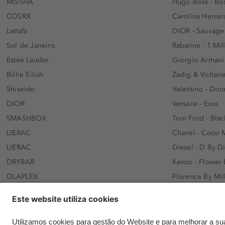
MISSHA
Hugo Boss - Bos
COSRX
Carolina Herrer
Lattafa
DIOR - Sauvage
Sol de Janeiro
Rabanne - 1 Mil
Estée Lauder
Giorgio Armani
Billie Eilish
Zadig & Voltaire
Shiseido
Valentino - Do
DIOR
Versace - Eros
SMASHBOX
Tom Ford - Blac
LIERAC
Chanel - Coco 
LIERAC
Diesel - D By D
DRYBAR
Kenzo - Flower
OLAPLEX
Florence By Mil
AFNAN
Dolce&Gabbana 
SWISS ARABIAN
Lancôme - Idôl
ARMAF
Davidoff - Coo