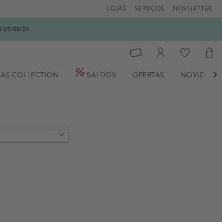
LOJAS
SERVIÇOS
NEWSLETTER
é 07/08/26
AS COLLECTION
SALDOS
OFERTAS
NOVIDADE

o (1)