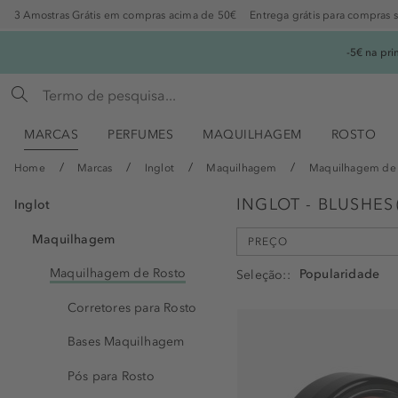
3 Amostras Grátis em compras acima de 50€
Entrega grátis para compras 
-5€ na pr
MARCAS
PERFUMES
MAQUILHAGEM
ROSTO
Home
Marcas
Inglot
Maquilhagem
Maquilhagem de 
INGLOT - BLUSHES
Inglot
Maquilhagem
PREÇO
min
max
Maquilhagem de Rosto
Seleção:
-
€
€
Corretores para Rosto
Bases Maquilhagem
Pós para Rosto