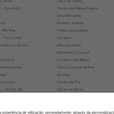
s Alive
Lápis de Olhos
a - Good Girl
Pincéis de Maquilhagem
Desodorizante
lion
Protetor Solares
 - My Way
Tintas para Cabelo
 - This is Her!
Lip Balm
nna Born in Roma
Máscara Facial
Esfoliante Corporal
k Orchid
Cuidado Das Mãos
Mademoiselle
Óleo Corporal Mulher
iesel
Bronzer
 by Kenzo
Creme de Dia
ls - Wildly Me
Sérum de Rosto
- Light Blue
Body mist & Spray corporal
e
Produtos para Cabelo Homem
l Water Men
Espuma de Limpeza Facial