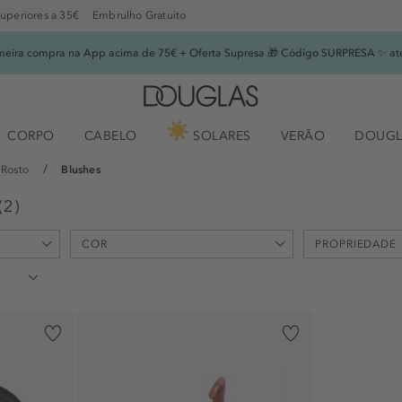
superiores a 35€
Embrulho Gratuito
imeira compra na App acima de 75€ + Oferta Supresa 🎁 Código SURPRESA ✨ at
CORPO
CABELO
SOLARES
VERÃO
DOUGL
Rosto
Blushes
(
2
)
COR
PROPRIEDADE
destaque (1)
longa duraçã
realçar (1)