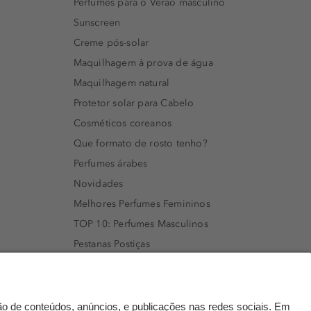
Perfumes para o Verão masculino
Sunscreen
Creme pós-solar
Maquilhagem à prova de água
Maquilhagem natural
Protetor solar para Cabelo
Cosméticos coreanos
Que formato de rosto tenho?
Perfumes árabes
Novidades
Melhores Perfumes Femininos
TOP 10: Perfumes Masculinos
Pestanas Postiças
Creme Rosto Homem
Creme de Barbear & Depilatórios
Rímel colorido