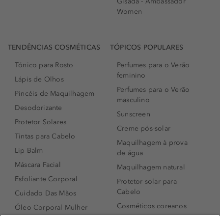
Gisada - Ambassador
Women
TENDÊNCIAS COSMÉTICAS
TÓPICOS POPULARES
Tónico para Rosto
Perfumes para o Verão
feminino
Lápis de Olhos
Perfumes para o Verão
Pincéis de Maquilhagem
masculino
Desodorizante
Sunscreen
Protetor Solares
Creme pós-solar
Tintas para Cabelo
Maquilhagem à prova
Lip Balm
de água
Máscara Facial
Maquilhagem natural
Esfoliante Corporal
Protetor solar para
Cabelo
Cuidado Das Mãos
Cosméticos coreanos
Óleo Corporal Mulher