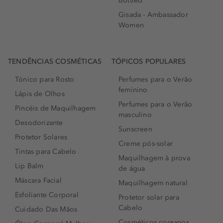
Bottled
Gisada - Ambassador
Women
TENDÊNCIAS COSMÉTICAS
TÓPICOS POPULARES
Tónico para Rosto
Perfumes para o Verão
feminino
Lápis de Olhos
Perfumes para o Verão
Pincéis de Maquilhagem
masculino
Desodorizante
Sunscreen
Protetor Solares
Creme pós-solar
Tintas para Cabelo
Maquilhagem à prova
Lip Balm
de água
Máscara Facial
Maquilhagem natural
Esfoliante Corporal
Protetor solar para
Cabelo
Cuidado Das Mãos
Cosméticos coreanos