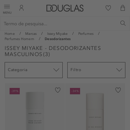
MENU
Home
Marcas
Issey Miyake
Perfumes
Perfumes Homem
Desodorizantes
ISSEY MIYAKE - DESODORIZANTES
MASCULINOS
(
3
)
Categoria
Filtro
-39%
-34%