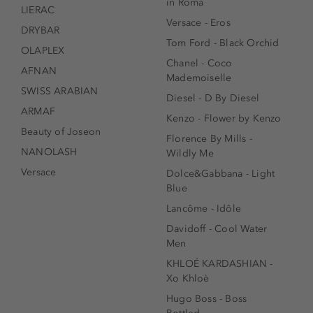
in Roma
LIERAC
Versace - Eros
DRYBAR
Tom Ford - Black Orchid
OLAPLEX
Chanel - Coco
AFNAN
Mademoiselle
SWISS ARABIAN
Diesel - D By Diesel
ARMAF
Kenzo - Flower by Kenzo
Beauty of Joseon
Florence By Mills -
NANOLASH
Wildly Me
Versace
Dolce&Gabbana - Light
Blue
Lancôme - Idôle
Davidoff - Cool Water
Men
KHLOÉ KARDASHIAN -
Xo Khloè
Hugo Boss - Boss