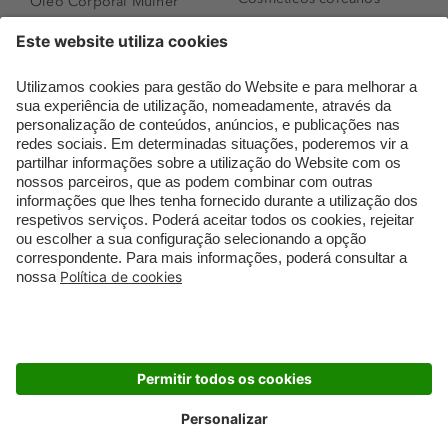
Óleo Corporal Mulher
Que formato de rosto
Bronzer
tenho?
Creme de Dia
Perfumes árabes
Sérum de Rosto
Novidades
Body mist & Spray
Melhores Perfumes
corporal
Femininos
Produtos para Cabelo
TOP 10: Perfumes
Homem
Masculinos
Espuma de Limpeza
Pestanas Postiças
Facial
Creme Rosto Homem
Dermocosmética
Creme de Barbear &
Limpeza de Rosto
Depilatórios
Óleos para Cabelo e
Rímel colorido
Séruns
Embalagens Sustentáveis
Luxo Mais Sustentável
Cartão Douglas