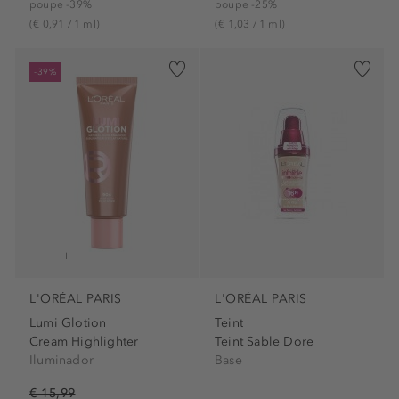
poupe -39%
poupe -25%
(€ 0,91 / 1 ml)
(€ 1,03 / 1 ml)
-39%
L'ORÉAL PARIS
L'ORÉAL PARIS
Lumi Glotion
Teint
Cream Highlighter
Teint Sable Dore
Iluminador
Base
€ 15,99