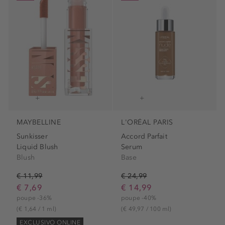
MAYBELLINE
L'ORÉAL PARIS
Sunkisser
Accord Parfait
Liquid Blush
Serum
Blush
Base
€ 11,99
€ 24,99
€ 7,69
€ 14,99
poupe -36%
poupe -40%
(€ 1,64 / 1 ml)
(€ 49,97 / 100 ml)
EXCLUSIVO ONLINE