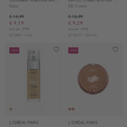
Concealer Infaillible More...
BB+CC Cream Wult BB Cream
Base
BB Cream
€ 14,99
€ 15,99
€ 9,19
€ 9,29
poupe -39%
poupe -42%
(€ 0,84 / 1 ml)
(€ 30,97 / 100 ml)
-40%
-40%
L'ORÉAL PARIS
L'ORÉAL PARIS