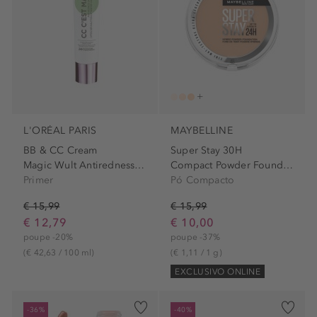
L'ORÉAL PARIS
MAYBELLINE
BB & CC Cream
Super Stay 30H
Magic Wult Antiredness Green
Compact Powder Foundation
Primer
Pó Compacto
€ 15,99
€ 15,99
€ 12,79
€ 10,00
poupe -20%
poupe -37%
(€ 42,63 / 100 ml)
(€ 1,11 / 1 g)
EXCLUSIVO ONLINE
-36%
-40%