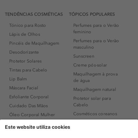
TENDÊNCIAS COSMÉTICAS
TÓPICOS POPULARES
Tónico para Rosto
Perfumes para o Verão
feminino
Lápis de Olhos
Perfumes para o Verão
Pincéis de Maquilhagem
masculino
Desodorizante
Sunscreen
Protetor Solares
Creme pós-solar
Tintas para Cabelo
Maquilhagem à prova
Lip Balm
de água
Máscara Facial
Maquilhagem natural
Esfoliante Corporal
Protetor solar para
Cabelo
Cuidado Das Mãos
Cosméticos coreanos
Óleo Corporal Mulher
Que formato de rosto
Bronzer
tenho?
Creme de Dia