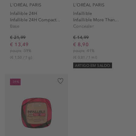
L'ORÉAL PARIS
L'ORÉAL PARIS
Infallible 24H
Infaillible
Infallible 24H Compact...
Infaillible More Than...
Base
Concealer
€ 21,99
€ 14,99
€ 13,49
€ 8,90
poupe -39%
poupe -41%
(€ 1,50 / 1 g)
(€ 0,81 / 1 ml)
ARTIGO EM SALDO
-39%