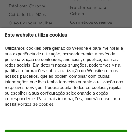
Esfoliante Corporal
Protetor solar para
Cabelo
Cuidado Das Mãos
Cosméticos coreanos
Óleo Corporal Mulher
Que formato de rosto
Bronzer
tenho?
Creme de Dia
Perfumes árabes
Sérum de Rosto
Novidades
Body mist & Spray
Melhores Perfumes
corporal
Femininos
Produtos para Cabelo
TOP 10: Perfumes
Homem
Masculinos
Espuma de Limpeza
Pestanas Postiças
Facial
Creme Rosto Homem
Dermocosmética
Creme de Barbear &
Limpeza de Rosto
Depilatórios
Óleos para Cabelo e
Rímel colorido
Séruns