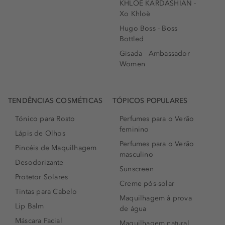
KHLOÉ KARDASHIAN -
Xo Khloè
Hugo Boss - Boss
Bottled
Gisada - Ambassador
Women
TENDÊNCIAS COSMÉTICAS
TÓPICOS POPULARES
Tónico para Rosto
Perfumes para o Verão
feminino
Lápis de Olhos
Perfumes para o Verão
Pincéis de Maquilhagem
masculino
Desodorizante
Sunscreen
Protetor Solares
Creme pós-solar
Tintas para Cabelo
Maquilhagem à prova
Lip Balm
de água
Máscara Facial
Maquilhagem natural