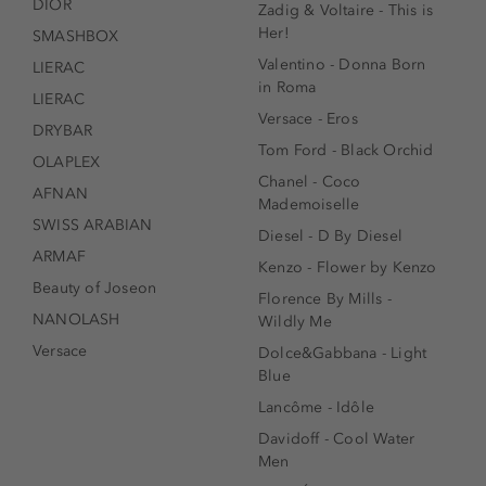
DIOR
Zadig & Voltaire - This is
Her!
SMASHBOX
Valentino - Donna Born
LIERAC
in Roma
LIERAC
Versace - Eros
DRYBAR
Tom Ford - Black Orchid
OLAPLEX
Chanel - Coco
AFNAN
Mademoiselle
SWISS ARABIAN
Diesel - D By Diesel
ARMAF
Kenzo - Flower by Kenzo
Beauty of Joseon
Florence By Mills -
NANOLASH
Wildly Me
Versace
Dolce&Gabbana - Light
Blue
Lancôme - Idôle
Davidoff - Cool Water
Men