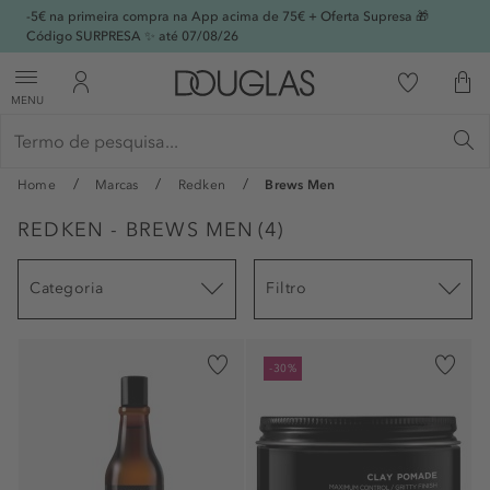
-5€ na primeira compra na App acima de 75€ + Oferta Supresa 🎁
Código SURPRESA ✨ até 07/08/26
MENU
Home
Marcas
Redken
Brews Men
REDKEN - BREWS MEN
(
4
)
Categoria
Filtro
-30%