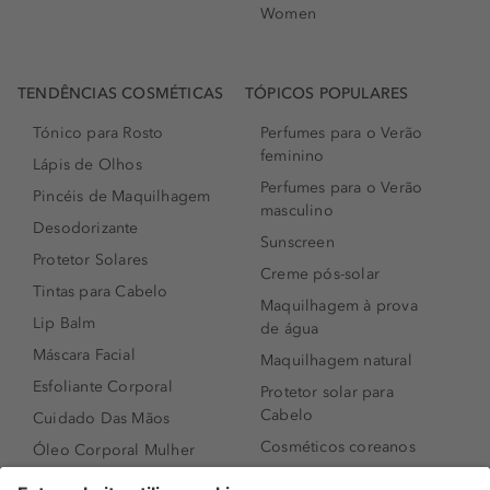
Women
TENDÊNCIAS COSMÉTICAS
TÓPICOS POPULARES
Tónico para Rosto
Perfumes para o Verão
feminino
Lápis de Olhos
Perfumes para o Verão
Pincéis de Maquilhagem
masculino
Desodorizante
Sunscreen
Protetor Solares
Creme pós-solar
Tintas para Cabelo
Maquilhagem à prova
Lip Balm
de água
Máscara Facial
Maquilhagem natural
Esfoliante Corporal
Protetor solar para
Cabelo
Cuidado Das Mãos
Cosméticos coreanos
Óleo Corporal Mulher
Que formato de rosto
Bronzer