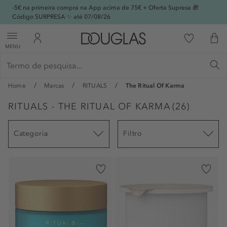
-5€ na primeira compra na App acima de 75€ + Oferta Supresa 🎁
Código SURPRESA ✨ até 07/08/26
MENU
Home
Marcas
RITUALS
The Ritual Of Karma
RITUALS - THE RITUAL OF KARMA
(
26
)
Categoria
Filtro