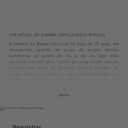
THE RITUAL OF KARMA, UM CLÁSSICO RITUALS
A história da Rituals iniciou-se há mais de 25 anos, em
Amesterdão, quando um grupo de amigos decidiu
transformar os gestos do dia a dia em algo mais
profundo e significativo. Unidos por uma missão comum,
criaram uma marca de produtos para o cuidado do
corpo, beleza, e para o lar, que convida a relaxar e a
encontrar o melhor dos pequenos momentos do
quotidiano, aqueles que muitas vezes passam
despercebidos, mas que guardam o verdadeiro valor da
Abrir
vida. Inspirados pela filosofia oriental e pela “Arte de
Viver com Alma”, a Rituals oferece uma abordagem
holística ao bem-estar, propondo uma ligação mais
consciente entre corpo, mente e espírito.
Entre as várias coleções cuidadosamente criadas, destaca-
Newsletter