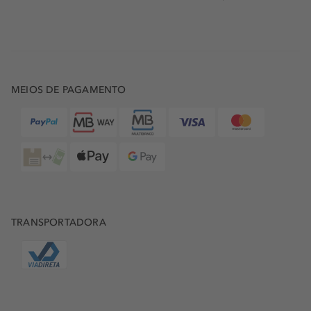
resultado é uma sensação suave, luminosa e revitalizante.
Basta agitar bem o frasco antes de usar, aplique sobre a
pele húmida logo após o duche e deixe absorver durante
cinco minutos. Finalize secando delicadamente a pele.
Agora sim, está pronta para se vestir e irradiar boa
energia ao longo do dia.
MEIOS DE PAGAMENTO
Para o lar, transforme o ambiente do seu espaço favorito
num refúgio de verão com um ambientador Rituals da
coleção The Ritual of Karma. Com uma seleção elegante
de
sticks perfumados
, velas aromáticas e sprays de
interior, esta coleção clássica da Rituals leva até si a
energia luminosa dos dias solarengos. A combinação
harmoniosa de flor de lótus e chá branco cria uma
fragrância fresca e revitalizante, perfeita para prolongar o
TRANSPORTADORA
espírito do verão durante todo o ano. Basta um toque
desta essência para sentir-se transportado para um
cenário tranquilo, envolto em bem-estar e positividade,
no conforto da sua casa.
Na sua loja Douglas, descubra o
conjunto exclusivo
de
produtos Rituals para o corpo da coleção The Ritual of