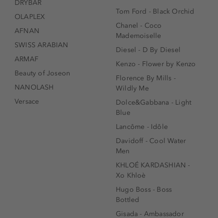
DRYBAR
Tom Ford - Black Orchid
OLAPLEX
Chanel - Coco
AFNAN
Mademoiselle
SWISS ARABIAN
Diesel - D By Diesel
ARMAF
Kenzo - Flower by Kenzo
Beauty of Joseon
Florence By Mills -
NANOLASH
Wildly Me
Versace
Dolce&Gabbana - Light
Blue
Lancôme - Idôle
Davidoff - Cool Water
Men
KHLOÉ KARDASHIAN -
Xo Khloè
Hugo Boss - Boss
Bottled
Gisada - Ambassador