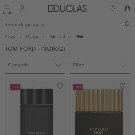
MENU
Home
Marcas
Tom Ford
Noir
TOM FORD - NOIR
(
2
)
Categoria
Filtro
-20%
-20%