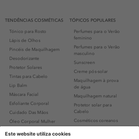
TENDÊNCIAS COSMÉTICAS
TÓPICOS POPULARES
Tónico para Rosto
Perfumes para o Verão
feminino
Lápis de Olhos
Perfumes para o Verão
Pincéis de Maquilhagem
masculino
Desodorizante
Sunscreen
Protetor Solares
Creme pós-solar
Tintas para Cabelo
Maquilhagem à prova
Lip Balm
de água
Máscara Facial
Maquilhagem natural
Esfoliante Corporal
Protetor solar para
Cabelo
Cuidado Das Mãos
Cosméticos coreanos
Óleo Corporal Mulher
Que formato de rosto
Bronzer
tenho?