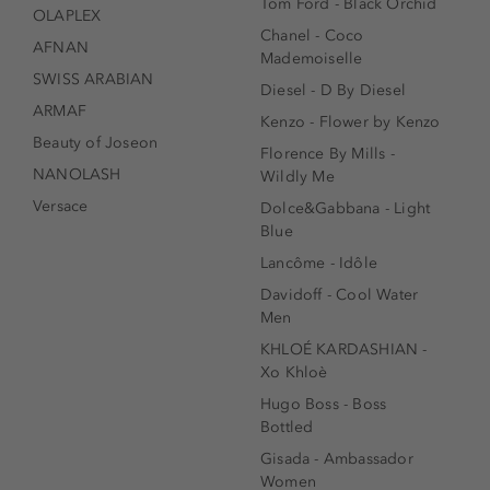
Tom Ford - Black Orchid
OLAPLEX
Chanel - Coco
AFNAN
Mademoiselle
SWISS ARABIAN
Diesel - D By Diesel
ARMAF
Kenzo - Flower by Kenzo
Beauty of Joseon
Florence By Mills -
NANOLASH
Wildly Me
Versace
Dolce&Gabbana - Light
Blue
Lancôme - Idôle
Davidoff - Cool Water
Men
KHLOÉ KARDASHIAN -
Xo Khloè
Hugo Boss - Boss
Bottled
Gisada - Ambassador
Women