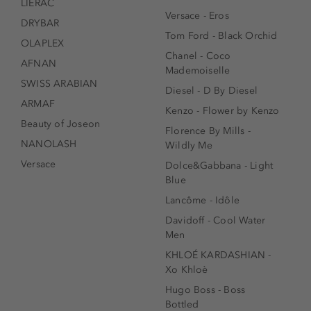
LIERAC
Versace - Eros
DRYBAR
Tom Ford - Black Orchid
OLAPLEX
Chanel - Coco
AFNAN
Mademoiselle
SWISS ARABIAN
Diesel - D By Diesel
ARMAF
Kenzo - Flower by Kenzo
Beauty of Joseon
Florence By Mills -
NANOLASH
Wildly Me
Versace
Dolce&Gabbana - Light
Blue
Lancôme - Idôle
Davidoff - Cool Water
Men
KHLOÉ KARDASHIAN -
Xo Khloè
Hugo Boss - Boss
Bottled