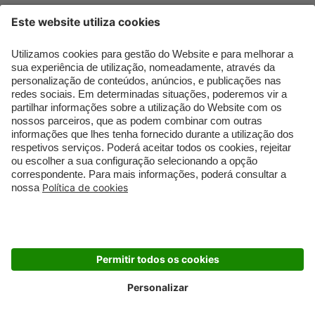
Que formato de rosto
Bronzer
tenho?
Creme de Dia
Perfumes árabes
Sérum de Rosto
Novidades
Body mist & Spray
Melhores Perfumes
corporal
Femininos
Produtos para Cabelo
TOP 10: Perfumes
Homem
Masculinos
Espuma de Limpeza
Pestanas Postiças
Facial
Creme Rosto Homem
Dermocosmética
Creme de Barbear &
Limpeza de Rosto
Depilatórios
Óleos para Cabelo e
Rímel colorido
Séruns
Embalagens Sustentáveis
Luxo Mais Sustentável
Cartão Douglas