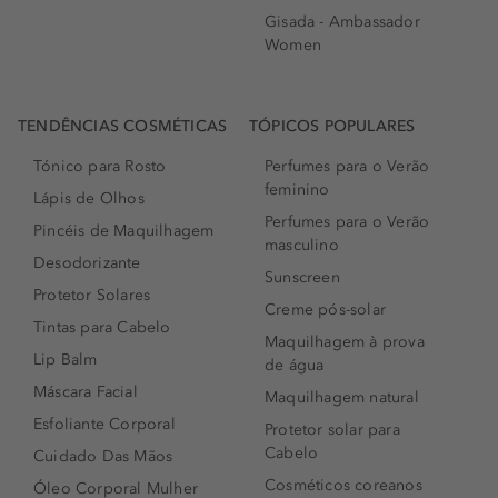
Gisada - Ambassador
Women
TENDÊNCIAS COSMÉTICAS
TÓPICOS POPULARES
Tónico para Rosto
Perfumes para o Verão
feminino
Lápis de Olhos
Perfumes para o Verão
Pincéis de Maquilhagem
masculino
Desodorizante
Sunscreen
Protetor Solares
Creme pós-solar
Tintas para Cabelo
Maquilhagem à prova
Lip Balm
de água
Máscara Facial
Maquilhagem natural
Esfoliante Corporal
Protetor solar para
Cabelo
Cuidado Das Mãos
Cosméticos coreanos
Óleo Corporal Mulher