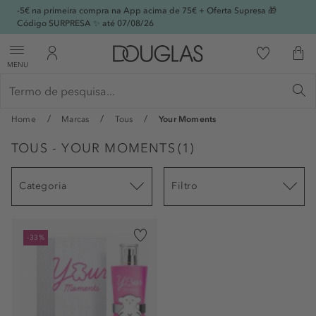
-5€ na primeira compra na App acima de 75€ + Oferta Supresa 🎁
Código SURPRESA ✨ até 07/08/26
MENU
Home
Marcas
Tous
Your Moments
TOUS - YOUR MOMENTS
(
1
)
Categoria
Filtro
-33%