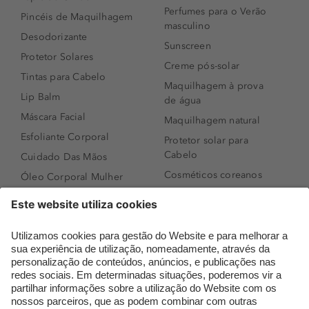
Perfumes para o Verão
Pincéis de Maquilhagem
masculino
Desodorizante
Sunscreen
Protetor Solares
Creme pós-solar
Tintas para Cabelo
Maquilhagem à prova
Lip Balm
de água
Máscara Facial
Maquilhagem natural
Esfoliante Corporal
Protetor solar para
Cabelo
Cuidado Das Mãos
Cosméticos coreanos
Óleo Corporal Mulher
Que formato de rosto
Bronzer
tenho?
Creme de Dia
Perfumes árabes
Sérum de Rosto
Novidades
Body mist & Spray
Melhores Perfumes
corporal
Femininos
Produtos para Cabelo
TOP 10: Perfumes
Homem