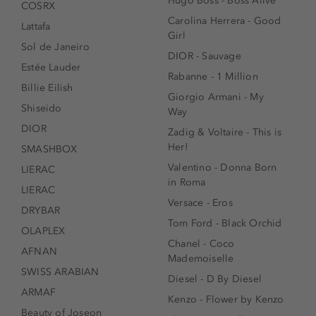
Hugo Boss - Boss Alive
COSRX
Carolina Herrera - Good
Lattafa
Girl
Sol de Janeiro
DIOR - Sauvage
Estée Lauder
Rabanne - 1 Million
Billie Eilish
Giorgio Armani - My
Shiseido
Way
DIOR
Zadig & Voltaire - This is
Her!
SMASHBOX
Valentino - Donna Born
LIERAC
in Roma
LIERAC
Versace - Eros
DRYBAR
Tom Ford - Black Orchid
OLAPLEX
Chanel - Coco
AFNAN
Mademoiselle
SWISS ARABIAN
Diesel - D By Diesel
ARMAF
Kenzo - Flower by Kenzo
Beauty of Joseon