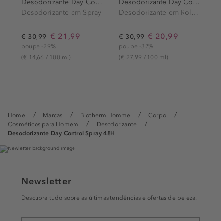
Desodorizante Day Control...
Desodorizante Day Control...
Desodorizante em Spray
Desodorizante em Roll-On
€ 21,99
€ 20,99
€ 30,99
€ 30,99
€
poupe -29%
poupe -32%
p
(€ 14,66 / 100 ml)
(€ 27,99 / 100 ml)
(
Home
Marcas
Biotherm Homme
Corpo
Cosméticos para Homem
Desodorizante
Desodorizante Day Control Spray 48H
Newsletter
Descubra tudo sobre as últimas tendências e ofertas de beleza.