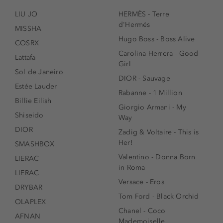
LIU JO
HERMÈS - Terre
d'Hermés
MISSHA
Hugo Boss - Boss Alive
COSRX
Carolina Herrera - Good
Lattafa
Girl
Sol de Janeiro
DIOR - Sauvage
Estée Lauder
Rabanne - 1 Million
Billie Eilish
Giorgio Armani - My
Shiseido
Way
DIOR
Zadig & Voltaire - This is
Her!
SMASHBOX
Valentino - Donna Born
LIERAC
in Roma
LIERAC
Versace - Eros
DRYBAR
Tom Ford - Black Orchid
OLAPLEX
Chanel - Coco
AFNAN
Mademoiselle