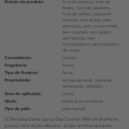
Prémio de produto:
livre de acetona, livre de
ftalato, livre de parabens,
livre de sulfato, para pele
sensível, sem alcóol, sem
amoníaco, sem conservantes,
sem corantes, sem glúten,
sem lactose, sem
microplásticos, sem vestígios
de nozes
Consistência:
líquido
Fragrância:
fresco
Tipo de Produto:
Spray
Propriedade:
anti-perspirante, calmante,
refrescante, refulador
Área de aplicação:
corpo
Idade:
todas as faixas etárias
Tipo de pele:
pele normal
O Desodorizante Spray Day Control 48H de Biotherm
possui uma dupla eficácia: acção antitranspirante,