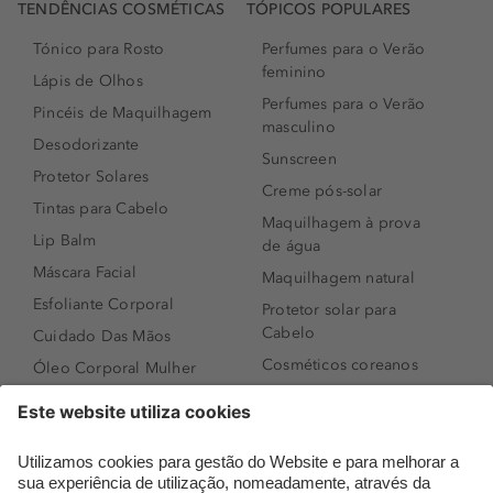
TENDÊNCIAS COSMÉTICAS
TÓPICOS POPULARES
Tónico para Rosto
Perfumes para o Verão
feminino
Lápis de Olhos
Perfumes para o Verão
Pincéis de Maquilhagem
masculino
Desodorizante
Sunscreen
Protetor Solares
Creme pós-solar
Tintas para Cabelo
Maquilhagem à prova
Lip Balm
de água
Máscara Facial
Maquilhagem natural
Esfoliante Corporal
Protetor solar para
Cabelo
Cuidado Das Mãos
Cosméticos coreanos
Óleo Corporal Mulher
Que formato de rosto
Bronzer
tenho?
Creme de Dia
Perfumes árabes
Sérum de Rosto
Novidades