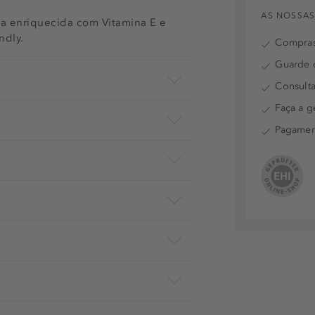
AS NOSSAS
ula enriquecida com Vitamina E e
ndly.
Compras
Guarde o
Consulta
Faça a g
Pagamen