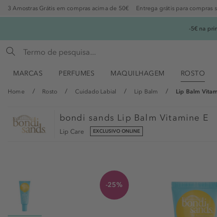
3 Amostras Grátis em compras acima de 50€
Entrega grátis para compras 
-5€ na pr
MARCAS
PERFUMES
MAQUILHAGEM
ROSTO
Home
Rosto
Cuidado Labial
Lip Balm
Lip Balm Vita
bondi sands
Lip Balm Vitamine E
Lip Care
EXCLUSIVO ONLINE
-25%