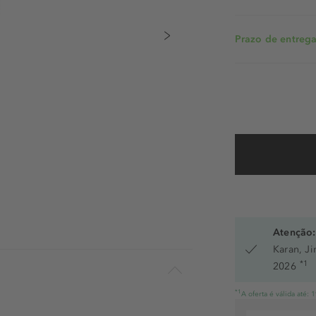
Prazo de entrega:
Atenção:
Karan, J
*1
2026
*1
A oferta é válida até: