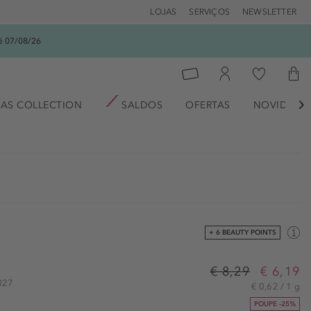
LOJAS
SERVIÇOS
NEWSLETTER
é 07/08/26
AS COLLECTION
SALDOS
OFERTAS
NOVIDADE

+ 6 BEAUTY POINTS
€ 8,29
€ 6,19
1027
€ 0,62 / 1 g
POUPE -25%