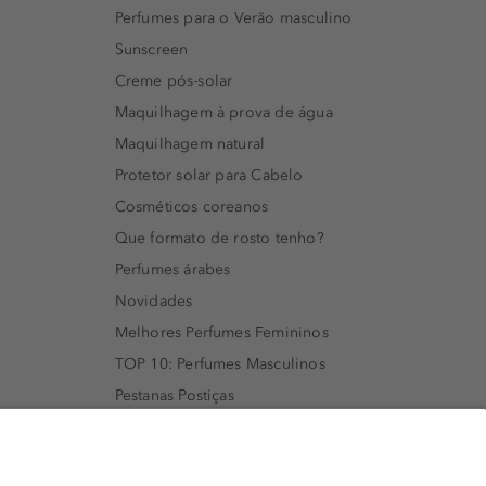
Perfumes para o Verão masculino
Sunscreen
Creme pós-solar
Maquilhagem à prova de água
Maquilhagem natural
Protetor solar para Cabelo
Cosméticos coreanos
Que formato de rosto tenho?
Perfumes árabes
Novidades
Melhores Perfumes Femininos
TOP 10: Perfumes Masculinos
Pestanas Postiças
Creme Rosto Homem
Creme de Barbear & Depilatórios