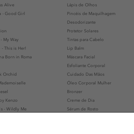
s Alive
Lápis de Olhos
a - Good Girl
Pincéis de Maquilhagem
Desodorizante
lion
Protetor Solares
 - My Way
Tintas para Cabelo
 - This is Her!
Lip Balm
nna Born in Roma
Máscara Facial
Esfoliante Corporal
k Orchid
Cuidado Das Mãos
Mademoiselle
Óleo Corporal Mulher
iesel
Bronzer
 by Kenzo
Creme de Dia
ls - Wildly Me
Sérum de Rosto
- Light Blue
Body mist & Spray corporal
e
Produtos para Cabelo Homem