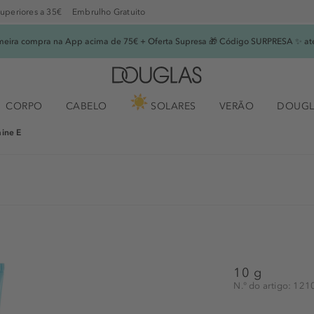
superiores a 35€
Embrulho Gratuito
imeira compra na App acima de 75€ + Oferta Supresa 🎁 Código SURPRESA ✨ at
CORPO
CABELO
SOLARES
VERÃO
DOUGL
mine E
10 g
N.° do artigo: 12