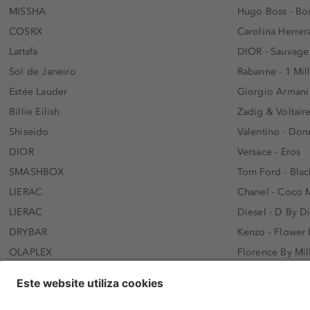
MISSHA
Hugo Boss - Bos
COSRX
Carolina Herrer
Lattafa
DIOR - Sauvage
Sol de Janeiro
Rabanne - 1 Mil
Estée Lauder
Giorgio Armani
Billie Eilish
Zadig & Voltaire
Shiseido
Valentino - Do
DIOR
Versace - Eros
SMASHBOX
Tom Ford - Blac
LIERAC
Chanel - Coco 
LIERAC
Diesel - D By D
DRYBAR
Kenzo - Flower
OLAPLEX
Florence By Mil
AFNAN
Dolce&Gabbana 
SWISS ARABIAN
Lancôme - Idôl