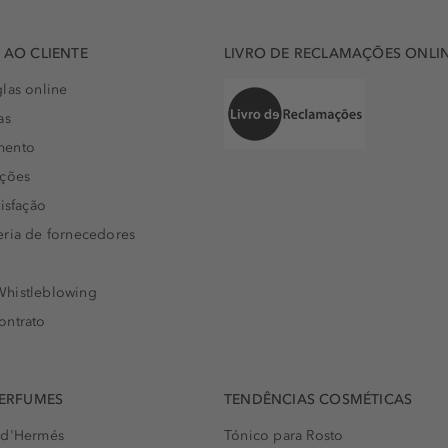
AO CLIENTE
LIVRO DE RECLAMAÇÕES ONLI
las online
as
mento
uções
isfação
eria de fornecedores
histleblowing
ontrato
PERFUMES
TENDÊNCIAS COSMÉTICAS
 d'Hermés
Tónico para Rosto