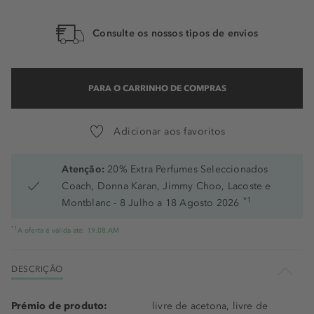
112C - 112C
Consulte os nossos tipos de envios
114N - 114N
115C - 115C
PARA O CARRINHO DE COMPRAS
117.5W - 117.5W
Adicionar aos favoritos
Atenção:
20% Extra Perfumes Seleccionados
Coach, Donna Karan, Jimmy Choo, Lacoste e
*1
Montblanc - 8 Julho a 18 Agosto 2026
*1
A oferta é válida até: 19.08.AM
DESCRIÇÃO
Prémio de produto:
livre de acetona, livre de