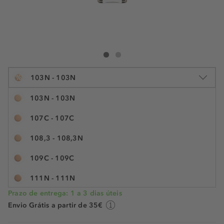
Clarins Skin Illusion Velvet
Skin Illusion Velvet
%
103N - 103N
103N - 103N
107C - 107C
30 ml
108,3 - 108,3N
€ 52,99
€ 37,99
N.° do artigo: 268586
€ 126,63 / 100 ml
109C - 109C
POUPE -28%
111N - 111N
Prazo de entrega: 1 a 3 dias úteis
3N - 112,3C
Envio Grátis a partir de 35€
112,5W - 112,5W