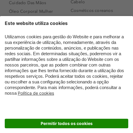
Cabelo
Cuidado Das Mãos
Cosméticos coreanos
Óleo Corporal Mulher
Que formato de rosto
Bronzer
tenho?
Creme de Dia
Perfumes árabes
Sérum de Rosto
Novidades
Body mist & Spray
Melhores Perfumes
corporal
Femininos
Produtos para Cabelo
TOP 10: Perfumes
Homem
Masculinos
Espuma de Limpeza
Pestanas Postiças
Facial
Creme Rosto Homem
Dermocosmética
Creme de Barbear &
Limpeza de Rosto
Depilatórios
Óleos para Cabelo e
Rímel colorido
Séruns
Embalagens Sustentáveis
Luxo Mais Sustentável