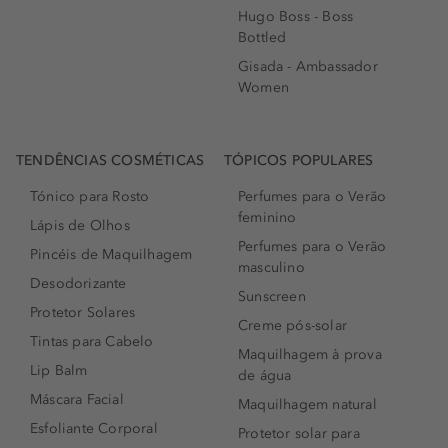
Hugo Boss - Boss
Bottled
Gisada - Ambassador
Women
TENDÊNCIAS COSMÉTICAS
TÓPICOS POPULARES
Tónico para Rosto
Perfumes para o Verão
feminino
Lápis de Olhos
Perfumes para o Verão
Pincéis de Maquilhagem
masculino
Desodorizante
Sunscreen
Protetor Solares
Creme pós-solar
Tintas para Cabelo
Maquilhagem à prova
Lip Balm
de água
Máscara Facial
Maquilhagem natural
Esfoliante Corporal
Protetor solar para