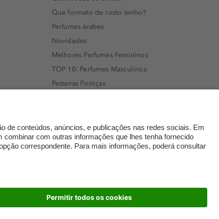
Que formato de rosto tenho?
Perfumes árabes
Novidades
Melhores Perfumes Femininos
TOP 10: Perfumes Masculinos
Pestanas Postiças
Creme Rosto Homem
Creme de Barbear & Depilatórios
Rímel colorido
Embalagens Sustentáveis
Luxo Mais Sustentável
Cartão Douglas
dados
© 2026 Perfumaria Douglas Portugal Lda.