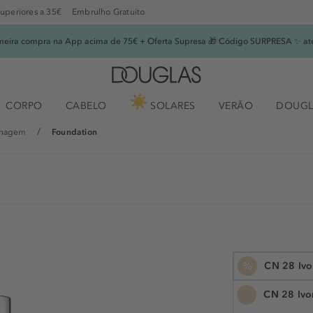
superiores a 35€
Embrulho Gratuito
imeira compra na App acima de 75€ + Oferta Supresa 🎁 Código SURPRESA ✨ at
CORPO
CABELO
SOLARES
VERÃO
DOUGL
lhagem
Foundation
%
CN 28 Ivo
CN 28 Ivo