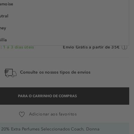
amoise
€ 46,99
€ 29,99
tral
57222
€ 99,97 / 100 ml
POUPE -36%
ney
illa
 1 a 3 dias úteis
Envio Grátis a partir de 35€
nd
Consulte os nossos tipos de envios
PARA O CARRINHO DE COMPRAS
Adicionar aos favoritos
20% Extra Perfumes Seleccionados Coach, Donna