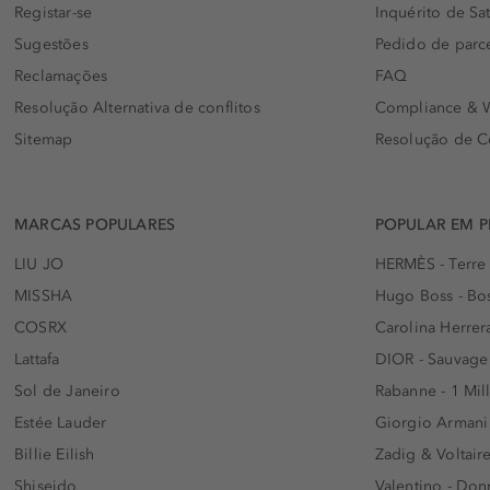
Registar-se
Inquérito de Sat
Sugestões
Pedido de parc
Reclamações
FAQ
Resolução Alternativa de conflitos
Compliance & W
Sitemap
Resolução de C
MARCAS POPULARES
POPULAR EM 
LIU JO
HERMÈS - Terre
MISSHA
Hugo Boss - Bos
COSRX
Carolina Herrer
Lattafa
DIOR - Sauvage
Sol de Janeiro
Rabanne - 1 Mil
Estée Lauder
Giorgio Armani
Billie Eilish
Zadig & Voltaire
Shiseido
Valentino - Do