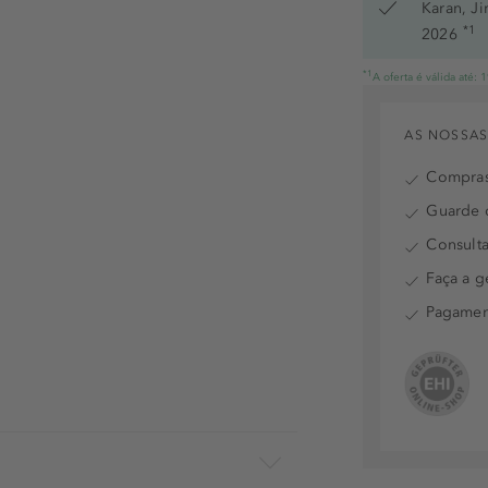
Karan, J
*1
2026
*1
A oferta é válida até:
AS NOSSAS
Compras
Guarde o
Consulta
Faça a g
Pagamen