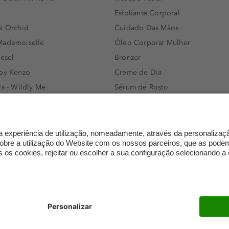
Esfoliante Corporal
k Orchid
Cuidado Das Mãos
Mademoiselle
Óleo Corporal Mulher
iesel
Bronzer
 by Kenzo
Creme de Dia
ls - Wildly Me
Sérum de Rosto
- Light Blue
Body mist & Spray corporal
e
Produtos para Cabelo Homem
l Water Men
Espuma de Limpeza Facial
IAN - Xo Khloè
Dermocosmética
s Bottled
Limpeza de Rosto
ssador Women
Óleos para Cabelo e Séruns
mento
Trocas e devoluções
FAQ
Definições de proteção de 