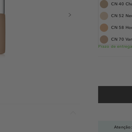
CN 40 Ch
30 ml
CN 52 Neu
N.° do artigo: 11
CN 58 Ho
CN 70 Van
Prazo de entrega:
CN 90 Sa
Atenção: