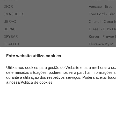
DIOR
Versace - Eros
SMASHBOX
Tom Ford - Blac
LIERAC
Chanel - Coco 
LIERAC
Diesel - D By D
DRYBAR
Kenzo - Flower
OLAPLEX
Florence By Mil
AFNAN
Dolce&Gabbana 
SWISS ARABIAN
Lancôme - Idôl
ARMAF
Davidoff - Coo
Beauty of Joseon
KHLOÉ KARDASH
NANOLASH
Hugo Boss - Bos
Versace
Gisada - Amba
Contatar a Douglas online
Envios e entregas
Meios de paga