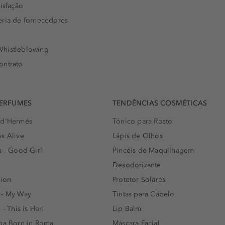
isfação
eria de fornecedores
histleblowing
ontrato
PERFUMES
TENDÊNCIAS COSMÉTICAS
 d'Hermés
Tónico para Rosto
s Alive
Lápis de Olhos
a - Good Girl
Pincéis de Maquilhagem
Desodorizante
lion
Protetor Solares
 - My Way
Tintas para Cabelo
 - This is Her!
Lip Balm
nna Born in Roma
Máscara Facial