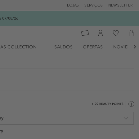
LOJAS
SERVIÇOS
NEWSLETTER
é 07/08/26
AS COLLECTION
SALDOS
OFERTAS
NOVIDADE

+ 29 BEAUTY POINTS
ry
ry