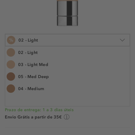
%
02 - Light
02 - Light
03 - Light Med
40 ml
05 - Med Deep
€ 40,99
€ 26,99
N.° do artigo: 059415
€ 67,48 / 100 ml
04 - Medium
POUPE -34%
Prazo de entrega: 1 a 3 dias úteis
Envio Grátis a partir de 35€