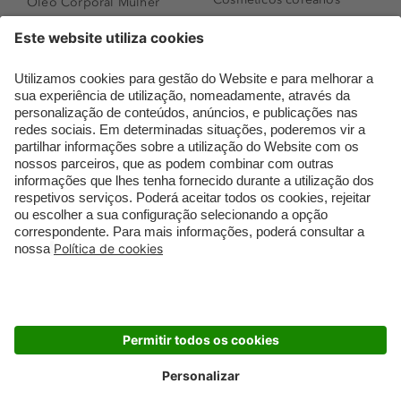
Óleo Corporal Mulher
Que formato de rosto
Bronzer
tenho?
Creme de Dia
Perfumes árabes
Sérum de Rosto
Novidades
Body mist & Spray
Melhores Perfumes
corporal
Femininos
Produtos para Cabelo
TOP 10: Perfumes
Homem
Masculinos
Espuma de Limpeza
Pestanas Postiças
Facial
Creme Rosto Homem
Dermocosmética
Creme de Barbear &
Limpeza de Rosto
Depilatórios
Óleos para Cabelo e
Rímel colorido
Séruns
Embalagens Sustentáveis
Luxo Mais Sustentável
Cartão Douglas