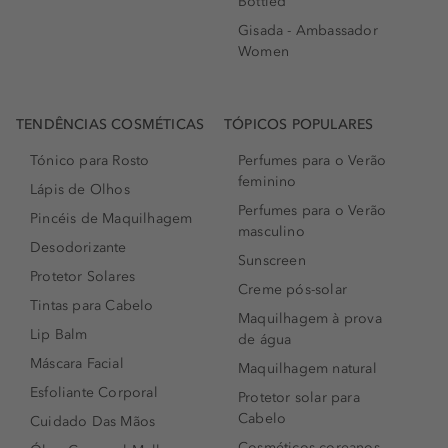
Bottled
Gisada - Ambassador
Women
TENDÊNCIAS COSMÉTICAS
TÓPICOS POPULARES
Tónico para Rosto
Perfumes para o Verão
feminino
Lápis de Olhos
Perfumes para o Verão
Pincéis de Maquilhagem
masculino
Desodorizante
Sunscreen
Protetor Solares
Creme pós-solar
Tintas para Cabelo
Maquilhagem à prova
Lip Balm
de água
Máscara Facial
Maquilhagem natural
Esfoliante Corporal
Protetor solar para
Cabelo
Cuidado Das Mãos
Cosméticos coreanos