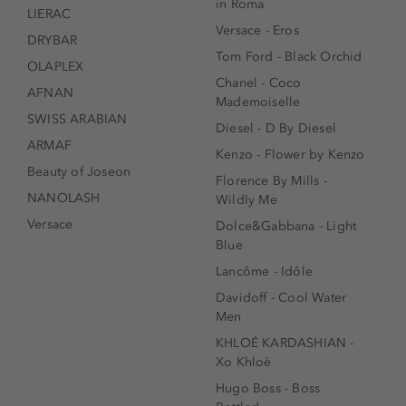
in Roma
LIERAC
Versace - Eros
DRYBAR
Tom Ford - Black Orchid
OLAPLEX
Chanel - Coco
AFNAN
Mademoiselle
SWISS ARABIAN
Diesel - D By Diesel
ARMAF
Kenzo - Flower by Kenzo
Beauty of Joseon
Florence By Mills -
NANOLASH
Wildly Me
Versace
Dolce&Gabbana - Light
Blue
Lancôme - Idôle
Davidoff - Cool Water
Men
KHLOÉ KARDASHIAN -
Xo Khloè
Hugo Boss - Boss