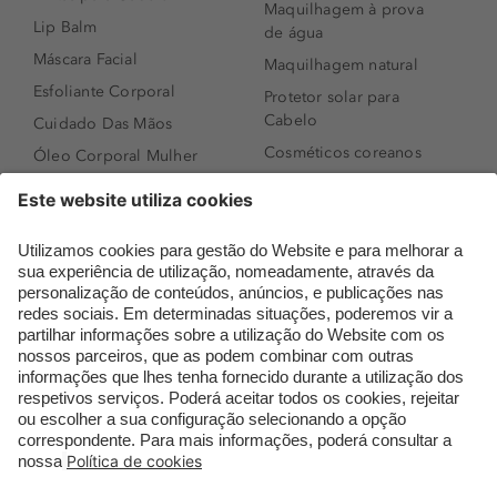
Maquilhagem à prova
Lip Balm
de água
Máscara Facial
Maquilhagem natural
Esfoliante Corporal
Protetor solar para
Cabelo
Cuidado Das Mãos
Cosméticos coreanos
Óleo Corporal Mulher
Que formato de rosto
Bronzer
tenho?
Creme de Dia
Perfumes árabes
Sérum de Rosto
Novidades
Body mist & Spray
Melhores Perfumes
corporal
Femininos
Produtos para Cabelo
TOP 10: Perfumes
Homem
Masculinos
Espuma de Limpeza
Pestanas Postiças
Facial
Creme Rosto Homem
Dermocosmética
Creme de Barbear &
Limpeza de Rosto