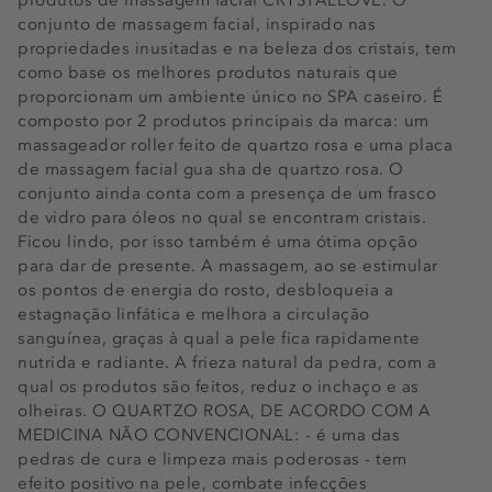
produtos de massagem facial CRYSTALLOVE. O
conjunto de massagem facial, inspirado nas
propriedades inusitadas e na beleza dos cristais, tem
como base os melhores produtos naturais que
proporcionam um ambiente único no SPA caseiro. É
composto por 2 produtos principais da marca: um
massageador roller feito de quartzo rosa e uma placa
de massagem facial gua sha de quartzo rosa. O
conjunto ainda conta com a presença de um frasco
de vidro para óleos no qual se encontram cristais.
Ficou lindo, por isso também é uma ótima opção
para dar de presente. A massagem, ao se estimular
os pontos de energia do rosto, desbloqueia a
estagnação linfática e melhora a circulação
sanguínea, graças à qual a pele fica rapidamente
nutrida e radiante. A frieza natural da pedra, com a
qual os produtos são feitos, reduz o inchaço e as
olheiras. O QUARTZO ROSA, DE ACORDO COM A
MEDICINA NÃO CONVENCIONAL: - é uma das
pedras de cura e limpeza mais poderosas - tem
efeito positivo na pele, combate infecções