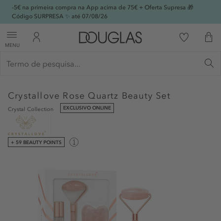
-5€ na primeira compra na App acima de 75€ + Oferta Supresa 🎁
Código SURPRESA ✨ até 07/08/26
MENU
Crystallove
Rose Quartz Beauty Set
EXCLUSIVO ONLINE
Crystal Collection
+ 59 BEAUTY POINTS