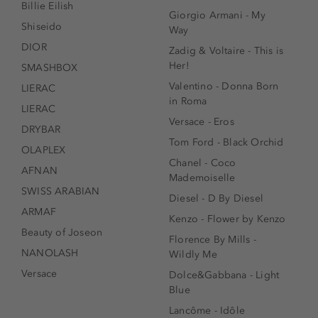
Billie Eilish
Giorgio Armani - My
Shiseido
Way
DIOR
Zadig & Voltaire - This is
Her!
SMASHBOX
Valentino - Donna Born
LIERAC
in Roma
LIERAC
Versace - Eros
DRYBAR
Tom Ford - Black Orchid
OLAPLEX
Chanel - Coco
AFNAN
Mademoiselle
SWISS ARABIAN
Diesel - D By Diesel
ARMAF
Kenzo - Flower by Kenzo
Beauty of Joseon
Florence By Mills -
NANOLASH
Wildly Me
Versace
Dolce&Gabbana - Light
Blue
Lancôme - Idôle