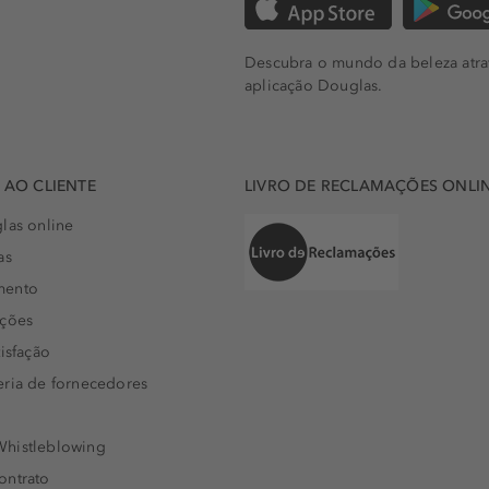
Descubra o mundo da beleza atra
aplicação Douglas.
AO CLIENTE
LIVRO DE RECLAMAÇÕES ONLI
las online
as
mento
uções
isfação
eria de fornecedores
histleblowing
ontrato