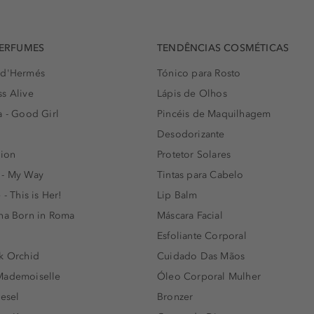
PERFUMES
TENDÊNCIAS COSMÉTICAS
 d'Hermés
Tónico para Rosto
s Alive
Lápis de Olhos
a - Good Girl
Pincéis de Maquilhagem
Desodorizante
lion
Protetor Solares
 - My Way
Tintas para Cabelo
 - This is Her!
Lip Balm
nna Born in Roma
Máscara Facial
Esfoliante Corporal
k Orchid
Cuidado Das Mãos
Mademoiselle
Óleo Corporal Mulher
iesel
Bronzer