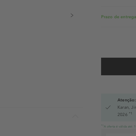
Prazo de entrega:
Atenção:
Karan, J
*1
2026
*1
A oferta é válida até: