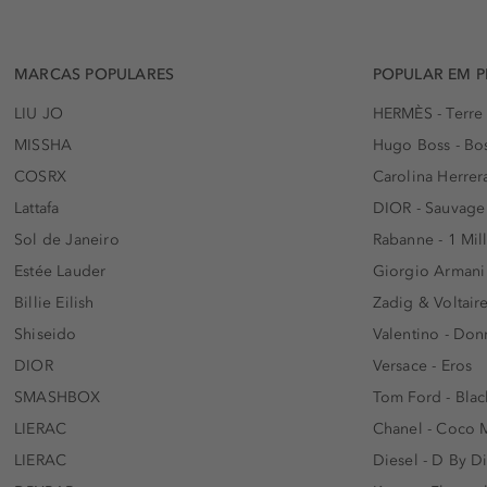
MARCAS POPULARES
POPULAR EM 
LIU JO
HERMÈS - Terre
MISSHA
Hugo Boss - Bos
COSRX
Carolina Herrer
Lattafa
DIOR - Sauvage
Sol de Janeiro
Rabanne - 1 Mil
Estée Lauder
Giorgio Armani
Billie Eilish
Zadig & Voltaire
Shiseido
Valentino - Do
DIOR
Versace - Eros
SMASHBOX
Tom Ford - Blac
LIERAC
Chanel - Coco 
LIERAC
Diesel - D By D