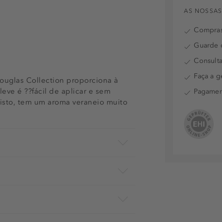
AS NOSSAS
Compras
Guarde o
Consulta
Faça a g
uglas Collection proporciona à
ve é ??fácil de aplicar e sem
Pagamen
isto, tem um aroma veraneio muito