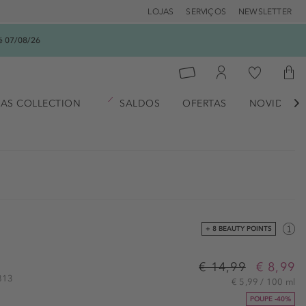
LOJAS
SERVIÇOS
NEWSLETTER
é 07/08/26
AS COLLECTION
SALDOS
OFERTAS
NOVIDADE

+ 8 BEAUTY POINTS
€ 14,99
€ 8,99
2813
€ 5,99 / 100 ml
POUPE -40%