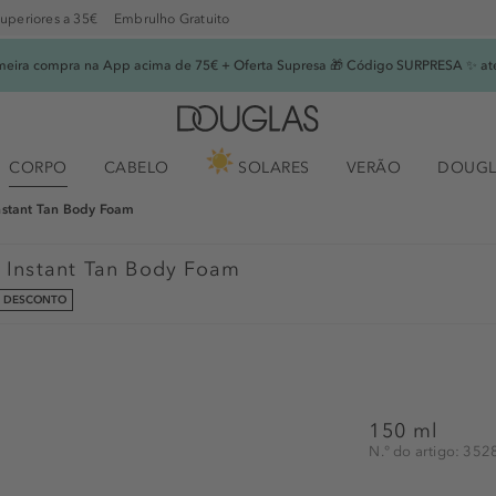
superiores a 35€
Embrulho Gratuito
imeira compra na App acima de 75€ + Oferta Supresa 🎁 Código SURPRESA ✨ at
CORPO
CABELO
SOLARES
VERÃO
DOUGL
Instant Tan Body Foam
g Instant Tan Body Foam
M DESCONTO
150 ml
N.° do artigo: 35