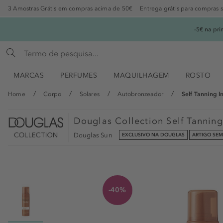
3 Amostras Grátis em compras acima de 50€
Entrega grátis para compras 
-5€ na pr
MARCAS
PERFUMES
MAQUILHAGEM
ROSTO
Home
Corpo
Solares
Autobronzeador
Self Tanning 
Douglas Collection
Self Tannin
Douglas Sun
EXCLUSIVO NA DOUGLAS
ARTIGO SE
-40%