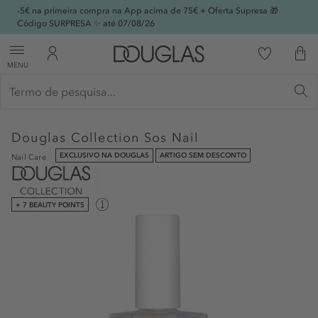
-5€ na primeira compra na App acima de 75€ + Oferta Supresa 🎁
Código SURPRESA ✨ até 07/08/26
MENU
Douglas Collection
Sos Nail
EXCLUSIVO NA DOUGLAS
ARTIGO SEM DESCONTO
Nail Care
+ 7 BEAUTY POINTS