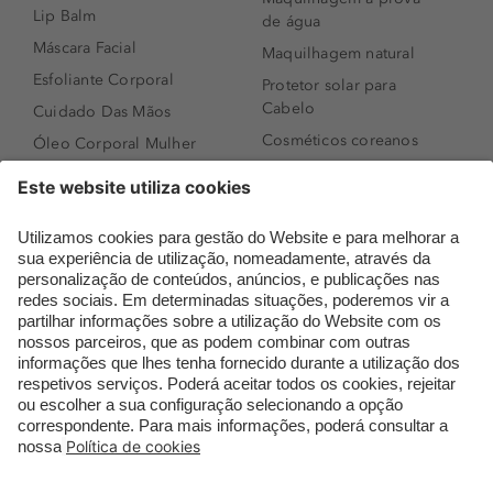
Lip Balm
de água
Máscara Facial
Maquilhagem natural
Esfoliante Corporal
Protetor solar para
Cabelo
Cuidado Das Mãos
Cosméticos coreanos
Óleo Corporal Mulher
Que formato de rosto
Bronzer
tenho?
Creme de Dia
Perfumes árabes
Sérum de Rosto
Novidades
Body mist & Spray
Melhores Perfumes
corporal
Femininos
Produtos para Cabelo
TOP 10: Perfumes
Homem
Masculinos
Espuma de Limpeza
Pestanas Postiças
Facial
Creme Rosto Homem
Dermocosmética
Creme de Barbear &
Limpeza de Rosto
Depilatórios