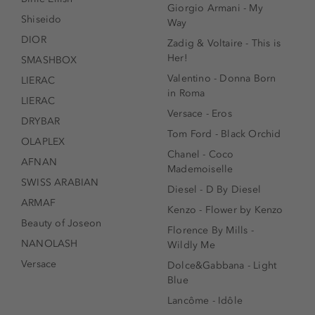
Giorgio Armani - My
Shiseido
Way
DIOR
Zadig & Voltaire - This is
Her!
SMASHBOX
Valentino - Donna Born
LIERAC
in Roma
LIERAC
Versace - Eros
DRYBAR
Tom Ford - Black Orchid
OLAPLEX
Chanel - Coco
AFNAN
Mademoiselle
SWISS ARABIAN
Diesel - D By Diesel
ARMAF
Kenzo - Flower by Kenzo
Beauty of Joseon
Florence By Mills -
NANOLASH
Wildly Me
Versace
Dolce&Gabbana - Light
Blue
Lancôme - Idôle