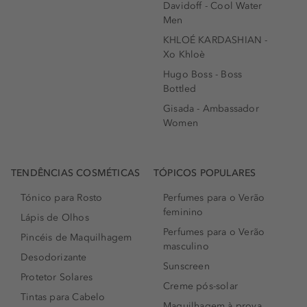
Davidoff - Cool Water
Men
KHLOÉ KARDASHIAN -
Xo Khloè
Hugo Boss - Boss
Bottled
Gisada - Ambassador
Women
TENDÊNCIAS COSMÉTICAS
TÓPICOS POPULARES
Tónico para Rosto
Perfumes para o Verão
feminino
Lápis de Olhos
Perfumes para o Verão
Pincéis de Maquilhagem
masculino
Desodorizante
Sunscreen
Protetor Solares
Creme pós-solar
Tintas para Cabelo
Maquilhagem à prova